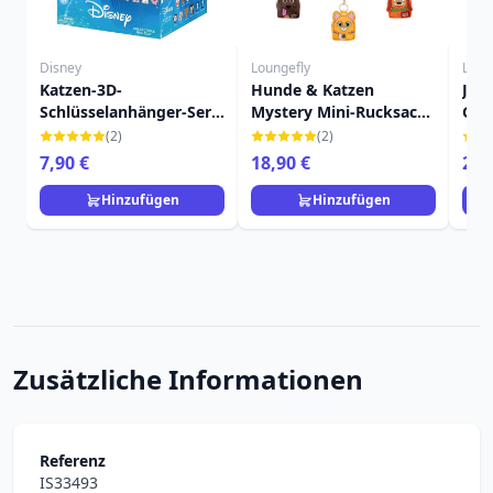
Disney
Loungefly
Loun
Katzen-3D-
Hunde & Katzen
JUD
Schlüsselanhänger-Serie
Mystery Mini-Rucksack-
GEL
69 Überraschungstüte -
Schlüsselanhänger -
LOU
(2)
(2)
Disney
Disney-Pixar Loungefly
2
7,90 €
18,90 €
26,
Hinzufügen
Hinzufügen
Zusätzliche Informationen
Referenz
IS33493