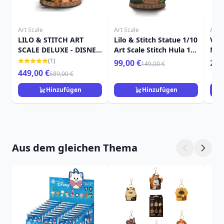
Art Scale
Art Scale
Art S
LILO & STITCH ART
Lilo & Stitch Statue 1/10
Ven
SCALE DELUXE - DISNEY
Art Scale Stitch Hula 17
Mar
LILO & STITCH
cm
(1)
99,00 €
259
149,00 €
449,00 €
689,00 €
Hinzufügen
Hinzufügen
Aus dem gleichen Thema