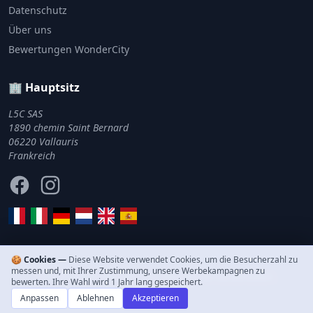
Datenschutz
Über uns
Bewertungen WonderCity
🏢 Hauptsitz
L5C SAS
1890 chemin Saint Bernard
06220 Vallauris
Frankreich
Facebook
Instagram
🍪 Cookies —
Diese Website verwendet Cookies, um die Besucherzahl zu
messen und, mit Ihrer Zustimmung, unsere Werbekampagnen zu
© 2011–2026 WonderCity. Alle Rechte vorbehalten.
bewerten. Ihre Wahl wird 1 Jahr lang gespeichert.
Anpassen
Ablehnen
Akzeptieren