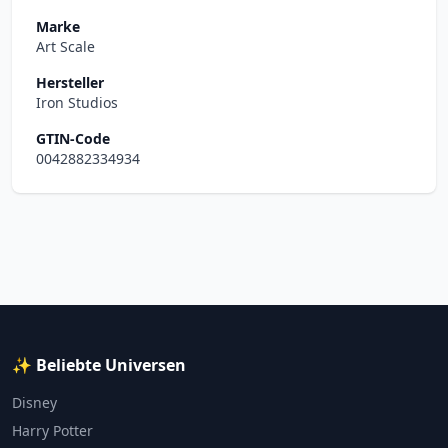
Marke
Art Scale
Hersteller
Iron Studios
GTIN-Code
0042882334934
✨ Beliebte Universen
Disney
Harry Potter