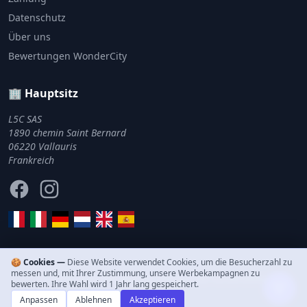
Datenschutz
Über uns
Bewertungen WonderCity
🏢 Hauptsitz
L5C SAS
1890 chemin Saint Bernard
06220 Vallauris
Frankreich
Facebook
Instagram
🍪 Cookies —
Diese Website verwendet Cookies, um die Besucherzahl zu
messen und, mit Ihrer Zustimmung, unsere Werbekampagnen zu
© 2011–2026 WonderCity. Alle Rechte vorbehalten.
bewerten. Ihre Wahl wird 1 Jahr lang gespeichert.
Anpassen
Ablehnen
Akzeptieren