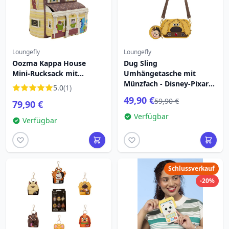
Loungefly
Loungefly
Oozma Kappa House
Dug Sling
Mini-Rucksack mit
Umhängetasche mit
Figuren – Disney-Pixar
Münzfach - Disney-Pixar
5.0
(1)
Loungefly Monsters
Loungefly Up
49,90 €
59,90 €
79,90 €
University
Verfügbar
Verfügbar
Schlussverkauf
-20%