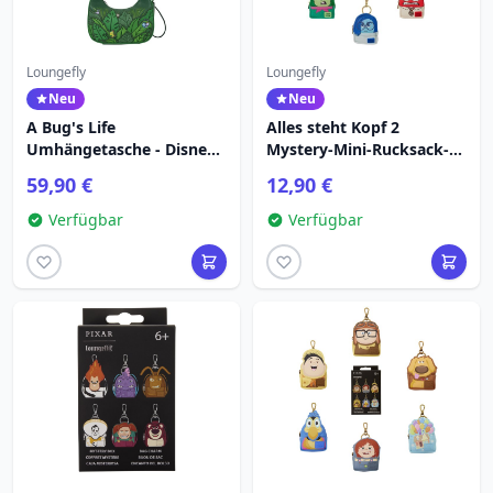
Loungefly
Loungefly
Neu
Neu
A Bug's Life
Alles steht Kopf 2
Umhängetasche - Disney
Mystery-Mini-Rucksack-
Pixar Loungefly
Schlüsselanhänger -
59,90 €
12,90 €
Disney Pixar Loungefly
Verfügbar
Verfügbar