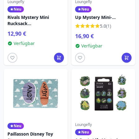
Loungefly
Loungefly
Neu
Neu
Rivals Mystery Mini
Up Mystery Mini-
Rucksack
Rucksack-
5.0
(1)
Schlüsselanhänger Charm
Schlüsselanhänger -
12,90 €
16,90 €
- Disney Pixar Loungefly
Disney-Pixar Loungefly
Verfügbar
Verfügbar
Loungefly
Neu
Neu
Paillasson Disney Toy