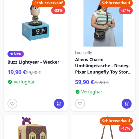
Schlussverkauf
Schlussverkauf
-33%
-21%
Loungefly
Neu
Aliens Charm
Buzz Lightyear - Wecker
Umhängetasche - Disney-
19,90 €
Pixar Loungefly Toy Story
29,90 €
5
59,90 €
Verfügbar
75,90 €
Verfügbar
Schlussverkauf
-17%