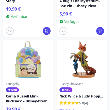
Story
A Bug's Life Mysterium-
Box Pin - Disney Pixar
19,90 €
Loungefly
5,90 €
Verfügbar
Verfügbar
Loungefly
Disney Showcase
Neu
Neu
Carl & Russell Mini-
Nick Wilde & Judy Hopps
Rucksack – Disney-Pixar
Figur – Zootopia – Disney
5.0
(4)
Loungefly Up
Showcase Kollektion
79,90 €