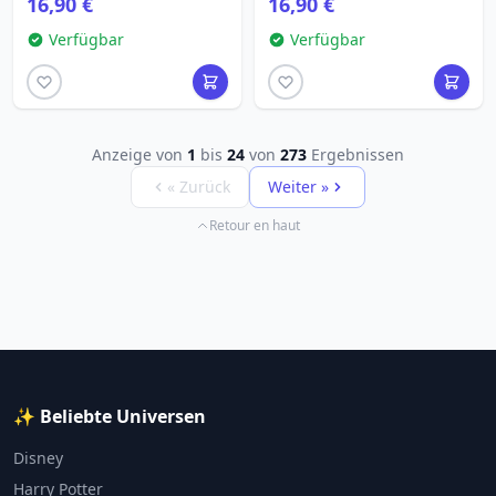
16,90 €
16,90 €
Verfügbar
Verfügbar
Anzeige von
1
bis
24
von
273
Ergebnissen
« Zurück
Weiter »
Retour en haut
✨ Beliebte Universen
Disney
Harry Potter