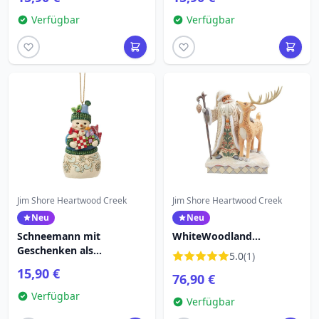
Heartwood Creek
Verfügbar
Verfügbar
Jim Shore Heartwood Creek
Jim Shore Heartwood Creek
Neu
Neu
Schneemann mit
WhiteWoodland
Geschenken als
Weihnachtsmann-Mantel
5.0
(1)
hängender Schmuck -
mit Pelzbesatz und Buck -
15,90 €
76,90 €
Heartwood Creek
Heartwood Creek
Verfügbar
Verfügbar