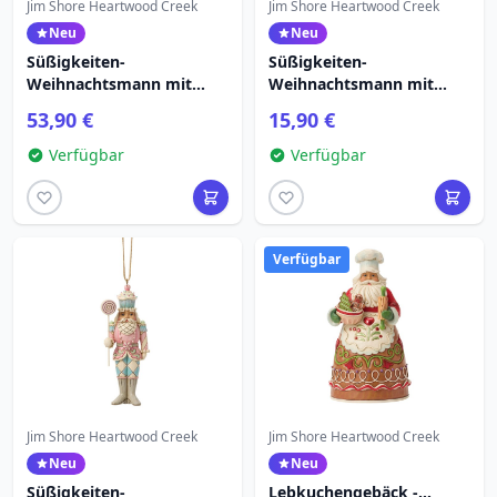
Jim Shore Heartwood Creek
Jim Shore Heartwood Creek
Neu
Neu
Süßigkeiten-
Süßigkeiten-
Weihnachtsmann mit
Weihnachtsmann mit
Macaron - Heartwood
Tüte – Hängender
53,90 €
15,90 €
Creek
Schmuck – Heartwood
Creek
Verfügbar
Verfügbar
Verfügbar
Jim Shore Heartwood Creek
Jim Shore Heartwood Creek
Neu
Neu
Süßigkeiten-
Lebkuchengebäck -