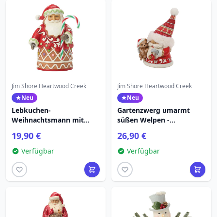
Jim Shore Heartwood Creek
Jim Shore Heartwood Creek
Neu
Neu
Lebkuchen-
Gartenzwerg umarmt
Weihnachtsmann mit
süßen Welpen -
Zuckerstange, Größe 500
HEARTWOOD CREEK
19,90 €
26,90 €
ml – Heartwood Creek
Verfügbar
Verfügbar