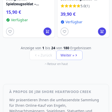
Spielzeugsoldat –
HEARTWOOD CREEK
5.0
(1)
Hängender Schmuck –
15,90 €
39,90 €
Heartwood Creek
Verfügbar
Verfügbar
Anzeige von
1
bis
24
von
180
Ergebnissen
« Zurück
Weiter »
Retour en haut
À PROPOS DE JIM SHORE HEARTWOOD CREEK
Wir präsentieren Ihnen die umfassendste Sammlung
für Ihren Online-Kauf von Engeln,
Weihnachtsmännern, Spieldosen, Statuetten und