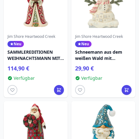
Jim Shore Heartwood Creek
Jim Shore Heartwood Creek
Neu
Neu
SAMMLEREDITIONEN
Schneemann aus dem
WEIHNACHTSMANN MIT
weißen Wald mit
KARDINALEN IM NEST -
frostigem Hut -
114,90 €
29,90 €
HEARTWOOD CREEK
Heartwood Creek
Verfügbar
Verfügbar