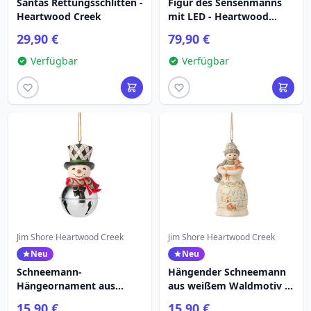
Santas Rettungsschlitten -
Figur des Sensenmanns
Heartwood Creek
mit LED - Heartwood
Creek
29,90 €
79,90 €
Verfügbar
Verfügbar
Jim Shore Heartwood Creek
Jim Shore Heartwood Creek
Neu
Neu
Schneemann-
Hängender Schneemann
Hängeornament aus
aus weißem Waldmotiv -
einem Hochlandtal -
Heartwood Creek
15,90 €
15,90 €