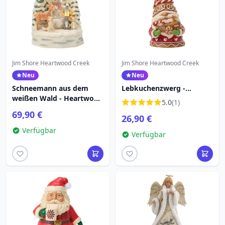
Jim Shore Heartwood Creek
Jim Shore Heartwood Creek
Neu
Neu
Schneemann aus dem
Lebkuchenzwerg -
weißen Wald - Heartwood
HEARTWOOD CREEK
5.0
(1)
Creek
69,90 €
26,90 €
Verfügbar
Verfügbar