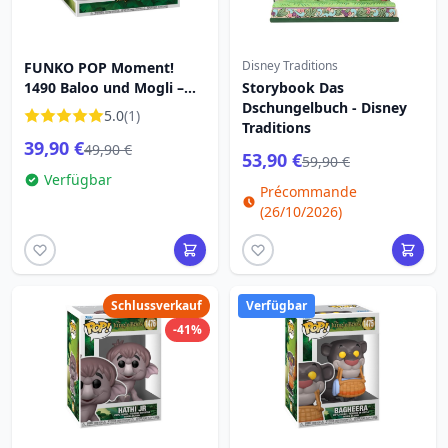
Disney Traditions
FUNKO POP Moment!
1490 Baloo und Mogli –
Storybook Das
Disney Dschungelbuch
Dschungelbuch - Disney
5.0
(1)
Traditions
39,90 €
49,90 €
53,90 €
59,90 €
Verfügbar
Précommande
(26/10/2026)
Schlussverkauf
Verfügbar
-41%