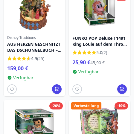
Disney Traditions
FUNKO POP Deluxe ! 1491
AUS HERZEN GESCHNITZT
King Louie auf dem Thron
DAS DSCHUNGELBUCH –
– Disney Dschungelbuch
5.0
(2)
DISNEY TRADITIONS
4.9
(25)
25,90 €
45,90 €
159,00 €
Verfügbar
Verfügbar
-20%
Vorbestellung
-10%