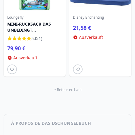
Loungefly
Disney Enchanting
MINI-RUCKSACK DAS
21,58 €
UNBEDINGT
NOTWENDIGE
Ausverkauft
5.0
(1)
DSCHUNGELBUCH –
79,90 €
DISNEY LOUNGEFLY
Ausverkauft
Retour en haut
À PROPOS DE DAS DSCHUNGELBUCH