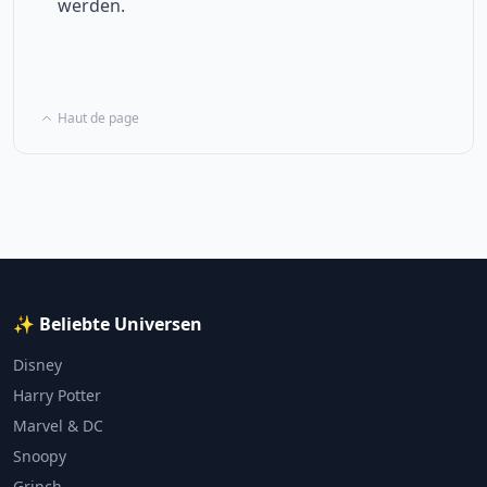
werden.
Haut de page
✨ Beliebte Universen
Disney
Harry Potter
Marvel & DC
Snoopy
Grinch