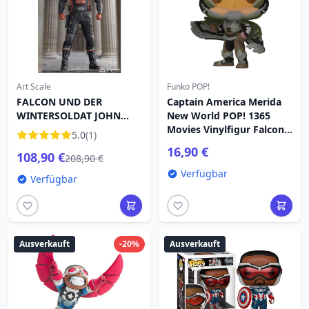
Art Scale
Funko POP!
FALCON UND DER
Captain America Merida
WINTERSOLDAT JOHN
New World POP! 1365
WALKER US-AGENT Art
Movies Vinylfigur Falcon 9
5.0
(1)
Scale - Marvel
cm
16,90 €
108,90 €
208,90 €
Verfügbar
Verfügbar
Ausverkauft
-20%
Ausverkauft