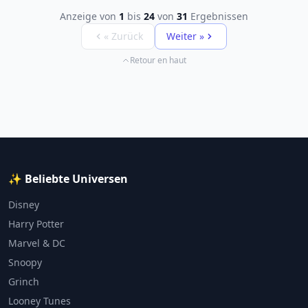
Anzeige von
1
bis
24
von
31
Ergebnissen
« Zurück
Weiter »
Retour en haut
✨ Beliebte Universen
Disney
Harry Potter
Marvel & DC
Snoopy
Grinch
Looney Tunes