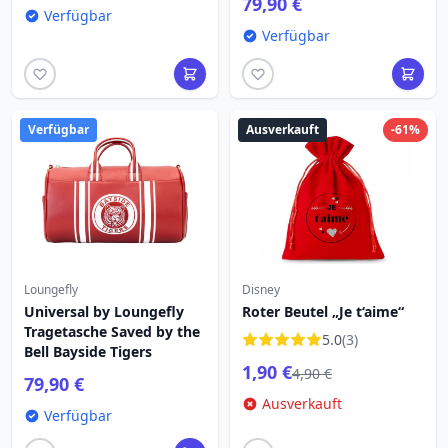
79,90 €
Verfügbar
Verfügbar
Verfügbar
Ausverkauft
-61%
Loungefly
Disney
Universal by Loungefly
Roter Beutel „Je t‘aime“
Tragetasche Saved by the
5.0
(3)
Bell Bayside Tigers
1,90 €
4,90 €
79,90 €
Ausverkauft
Verfügbar