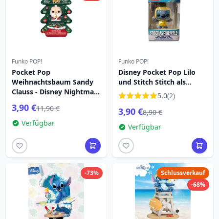
Funko POP!
Funko POP!
Pocket Pop
Disney Pocket Pop Lilo
Weihnachtsbaum Sandy
und Stitch Stitch als
Clauss - Disney Nightmare
Ananas
5.0
(2)
Before Christmas
3,90 €
11,90 €
3,90 €
8,90 €
Verfügbar
Verfügbar
-73%
Schlussverkauf
-68%