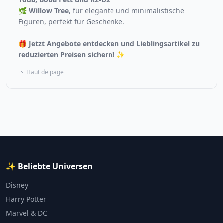
🌿 Willow Tree
, für elegante und minimalistische
Figuren, perfekt für Geschenke.
🎁
Jetzt Angebote entdecken und Lieblingsartikel zu
reduzierten Preisen sichern!
✨
Haut de page
✨ Beliebte Universen
Disney
Harry Potter
Marvel & DC