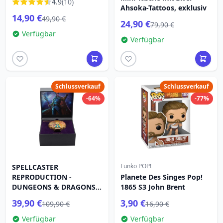
4.9
(10)
Ahsoka-Tattoos, exklusiv
14,90 €
49,90 €
24,90 €
79,90 €
Verfügbar
Verfügbar
Schlussverkauf
Schlussverkauf
-64%
-77%
Funko POP!
SPELLCASTER
REPRODUCTION -
Planete Des Singes Pop!
DUNGEONS & DRAGONS
1865 S3 John Brent
THE HONOR OF THIEVES
39,90 €
3,90 €
109,90 €
16,90 €
Verfügbar
Verfügbar