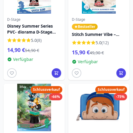
D-Stage
D-Stage
Disney Summer Series
Bestseller
PVC- diorama D-Stage
Stitch Summer Vibe –
Stitch Surf 15 cm
5.0
(8)
Disney D-Stage
5.0
(12)
14,90 €
54,90 €
15,90 €
49,90 €
Verfügbar
Verfügbar
Schlussverkauf
Schlussverkauf
-66%
-75%