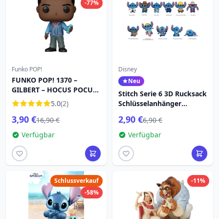
-77%
Funko POP!
Disney
FUNKO POP! 1370 –
Neu
GILBERT – HOCUS POCUS
Stitch Serie 6 3D Rucksack
2
5.0
(2)
Schlüsselanhänger
Überraschungsbox - Lilo
3,90 €
2,90 €
16,90 €
6,90 €
& Stitch
Verfügbar
Verfügbar
Schlussverkauf
-11%
-58%