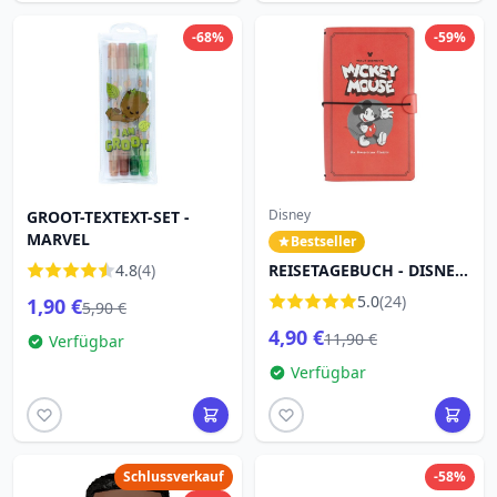
-68%
-59%
Disney
GROOT-TEXTEXT-SET -
MARVEL
Bestseller
4.8
(4)
REISETAGEBUCH - DISNEY
MICKEY CLASSIC
5.0
(24)
1,90 €
5,90 €
4,90 €
11,90 €
Verfügbar
Verfügbar
Schlussverkauf
-58%