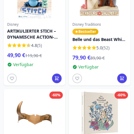
Disney
Disney Traditions
ARTIKULIERTER STICH –
Bestseller
DYNAMISCHE ACTION-
Belle und das Beast White
HELDEN VON DISNEY
4.8
(5)
Woodland – DISNEY
5.0
(52)
TRADITIONS
49,90 €
119,90 €
79,90 €
89,90 €
Verfügbar
Verfügbar
-60%
-60%