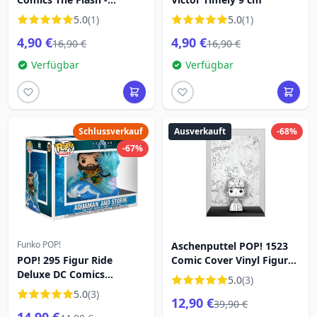
Supergirl
5.0
(1)
5.0
(1)
4,90 €
4,90 €
16,90 €
16,90 €
Verfügbar
Verfügbar
Schlussverkauf
Ausverkauft
-68%
-67%
Funko POP!
Aschenputtel POP! 1523
POP! 295 Figur Ride
Comic Cover Vinyl Figur
Deluxe DC Comics
Sketched- Aschenputtel 9
5.0
(3)
Aquaman und das
cm
5.0
(3)
12,90 €
verlorene Königreich
39,90 €
Aquaman auf Storm