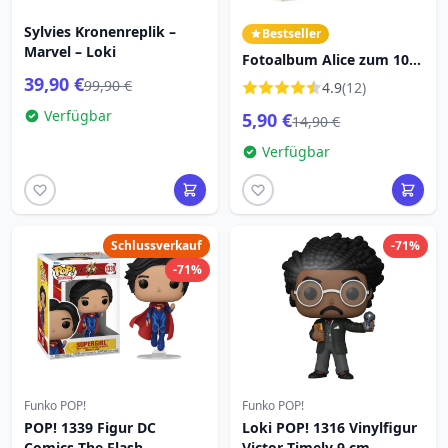
Sylvies Kronenreplik –
Bestseller
Marvel – Loki
Fotoalbum Alice zum 100.
Jahrestag - Disney Alice
39,90 €
99,90 €
4.9
(12)
im Wunderland
Verfügbar
5,90 €
14,90 €
Verfügbar
Schlussverkauf
-71%
-71%
Funko POP!
Funko POP!
POP! 1339 Figur DC
Loki POP! 1316 Vinylfigur
Comics The Flash -
Victor Timely 9 cm