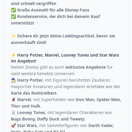
sind schnell vergriffen
✅
Große Auswahl für alle Disney-Fans
✅
Kundenservice, der dich bei deinem Kauf
unterstützt
✨
Sichere dir jetzt deine Lieblingsartikel, bevor sie
ausverkauft sind!
⚡ Harry Potter, Marvel, Looney Tunes und Star Wars
im Angebot!
Neben Disney gibt es auch
exklusive Angebote
für
viele weitere beliebte Universen.
🧙‍♂️ Harry Potter
, mit Figuren berühmter Zauberer,
magischer Kreaturen und legendärer Artefakte wie der
Karte des Rumtreibers
.
🦸‍♂️ Marvel
, mit Superhelden wie
Iron Man, Spider-Man,
Thor und Hulk
.
🐰 Looney Tunes
, mit legendären Charakteren wie
Bugs Bunny, Daffy Duck und Tweety
.
🚀 Star Wars
, mit Sammlerfiguren von
Darth Vader,
Yoda, Boba Fett und R2-D2
.