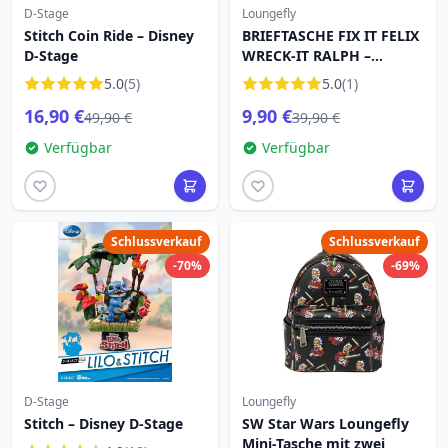
D-Stage
Loungefly
Stitch Coin Ride – Disney
BRIEFTASCHE FIX IT FELIX
D-Stage
WRECK-IT RALPH –
DISNEY LOUNGEFLY
5.0
(5)
5.0
(1)
16,90 €
9,90 €
49,90 €
39,90 €
Verfügbar
Verfügbar
Schlussverkauf
Schlussverkauf
-70%
-69%
D-Stage
Loungefly
Stitch – Disney D-Stage
SW Star Wars Loungefly
Mini-Tasche mit zwei