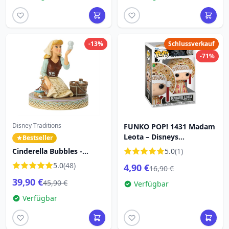
-13%
Schlussverkauf
-71%
Disney Traditions
FUNKO POP! 1431 Madam
Leota – Disneys
Bestseller
Geistervilla
Cinderella Bubbles -
5.0
(1)
DISNEY TRADITIONS
5.0
(48)
4,90 €
16,90 €
39,90 €
45,90 €
Verfügbar
Verfügbar