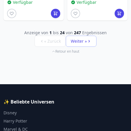
Verfügbar
Verfügbar
Anzeige von
1
bis
24
von
247
Ergebnissen
« Zurück
Weiter »
Retour en haut
✨ Beliebte Universen
Disney
Harry Potter
Marvel & DC