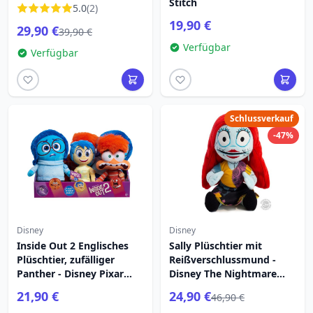
Stitch
5.0
(2)
19,90 €
29,90 €
39,90 €
Verfügbar
Verfügbar
Schlussverkauf
-47%
Disney
Disney
Inside Out 2 Englisches
Sally Plüschtier mit
Plüschtier, zufälliger
Reißverschlussmund -
Panther - Disney Pixar
Disney The Nightmare
Inside Out 2
before Christmas
21,90 €
24,90 €
46,90 €