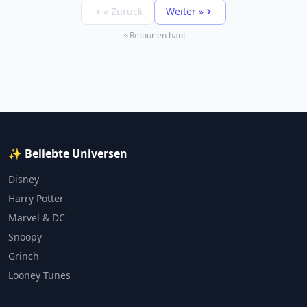
« Zurück
Weiter »
Retour en haut
✨ Beliebte Universen
Disney
Harry Potter
Marvel & DC
Snoopy
Grinch
Looney Tunes