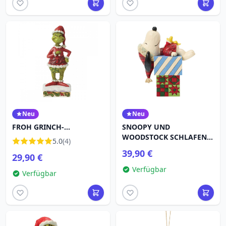
Neu
Neu
FROH GRINCH-
SNOOPY UND
PERSONALITY POSE - JIM
WOODSTOCK SCHLAFEN
5.0
(4)
SHORE GRINCH
AUF - PEANUTS
39,90 €
29,90 €
Verfügbar
Verfügbar