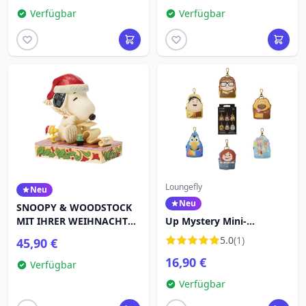
Verfügbar
Verfügbar
Loungefly
Neu
Neu
SNOOPY & WOODSTOCK
MIT IHRER WEIHNACHTEN
Up Mystery Mini-
- PEANUTS
Rucksack-
5.0
(1)
45,90 €
Schlüsselanhänger -
16,90 €
Disney-Pixar Loungefly
Verfügbar
Verfügbar