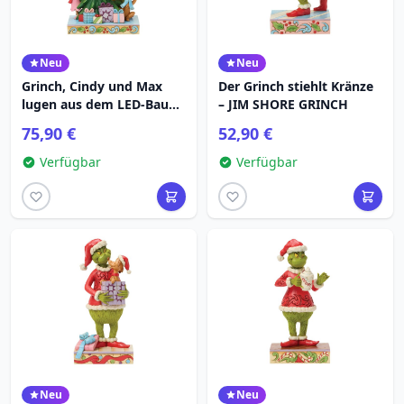
Neu
Neu
Grinch, Cindy und Max
Der Grinch stiehlt Kränze
lugen aus dem LED-Baum
– JIM SHORE GRINCH
hervor – JIM SHORE
75,90 €
52,90 €
GRINCH
Verfügbar
Verfügbar
Neu
Neu