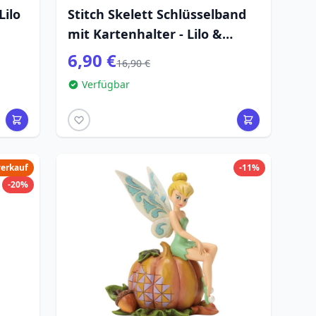
Lilo
Stitch Skelett Schlüsselband
mit Kartenhalter - Lilo &
Stitch
6,90 €
16,90 €
Verfügbar
verkauf
-11%
-20%