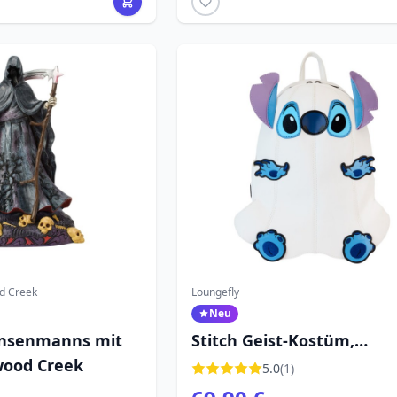
d Creek
Loungefly
Neu
ensenmanns mit
Stitch Geist-Kostüm,
wood Creek
leuchtender Mini-Rucksac
5.0
(1)
DISNEY LOUNGEFLY