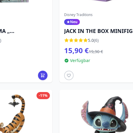
Disney Traditions
Neu
MA „
JACK IN THE BOX MINIFIG
S“ – DISNEY
DISNEY TRADITIONS
)
5.0
(6)
15,90 €
19,90 €
Verfügbar
-11%