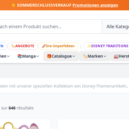
☀️ SOMMERSCHLUSSVERKAUF
·
Promotionen anzeigen
|
EN
🏷
ANGEBOTE
🩹
Die Unperfekten
✨
DISNEY TRADITIONS
rien
📚
Manga
🎁
Catalogue
🏷️
Marken
🏭
Herst
een mit unserer speziellen Kollektion von Disney-Themenartikeln, p
sur
646
résultats