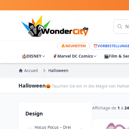
🔥
NEUHEITEN
⏰
VORBESTELLUNG
🏰
DISNEY
🦸
Marvel DC Comics
🎬
Film & Se
Accueil
Halloween
Halloween
🎃 Tauchen Sie ein in die Magie von Hallow
Affichage de
1
à
24
Design
Hocus Pocus – Drei