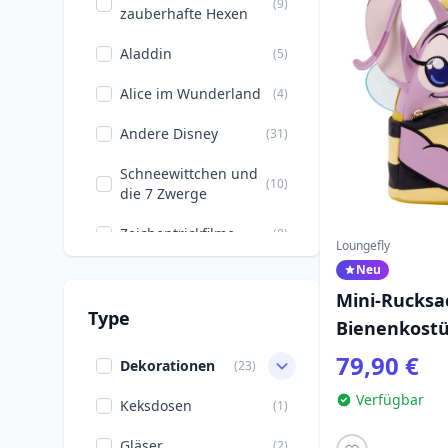
(9)
zauberhafte Hexen
Aladdin
(5)
Alice im Wunderland
(4)
Andere Disney
(31)
Schneewittchen und
(10)
die 7 Zwerge
Zeichentrickfilme
(8)
Loungefly
Neu
Casper
(5)
Mini-Rucksa
Chip & Dale
(1)
Type
Bienenkostü
Film & Serien
Loungefly Li
(295)
79,90 €
Dekorationen
(23)
Five Nights at Freddy's
(2)
Verfügbar
Keksdosen
(1)
Frankenstein
(8)
Gläser
(2)