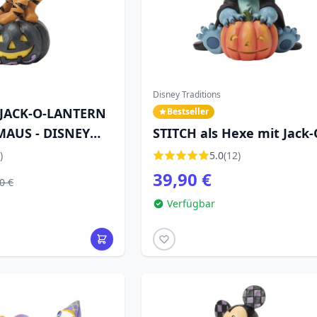
Disney Traditions
 JACK-O-LANTERN
Bestseller
MAUS - DISNEY
STITCH als Hexe mit Jack-
Lantern - DISNEY TRADIT
)
5.0
(12)
39,90 €
0 €
Verfügbar