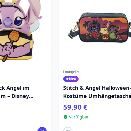
Loungefly
Neu
ck Angel im
Stitch & Angel Halloween
m – Disney
Kostüme Umhängetasche
lo & Stitch
Disney Loungefly
59,90 €
Verfügbar