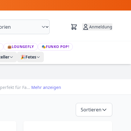
Anmeldung
👜
LOUNGEFLY
🎭
FUNKO POP!
eller
🎉
Fetes
erfekt für Fa...
Mehr anzeigen
Sortieren