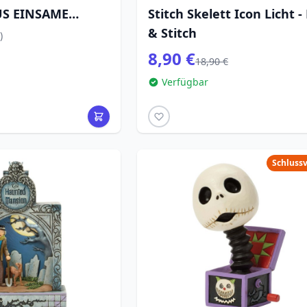
S EINSAME
Stitch Skelett Icon Licht - 
ISNEY TRADITIONS
& Stitch
)
8,90 €
18,90 €
Verfügbar
Schluss