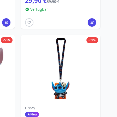
29,90 €
39,90 €
Verfügbar
-53%
-59%
Disney
Neu