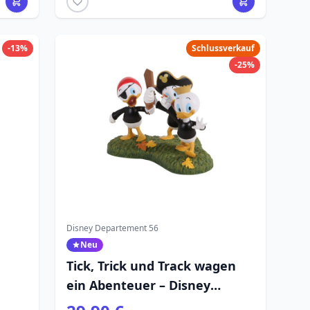
-13%
Schlussverkauf
-25%
Disney Departement 56
Neu
Tick, Trick und Track wagen
k -
ein Abenteuer – Disney
Village