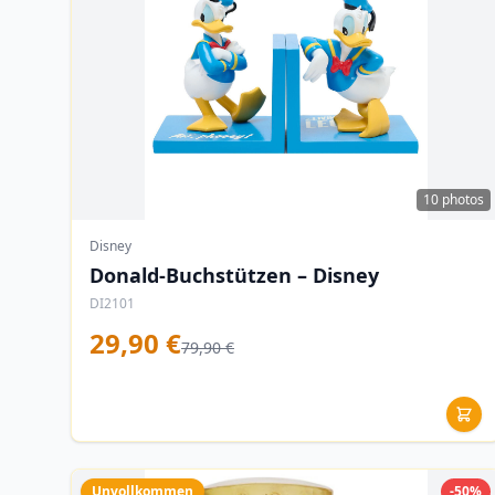
10 photos
Disney
Donald-Buchstützen – Disney
DI2101
29,90 €
79,90 €
Unvollkommen
-50%