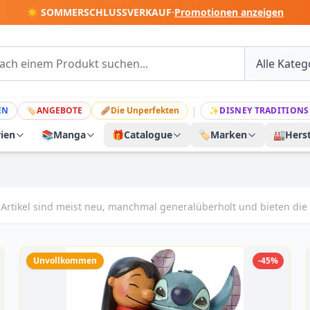
☀️ SOMMERSCHLUSSVERKAUF
·
Promotionen anzeigen
|
EN
🏷
ANGEBOTE
🩹
Die Unperfekten
✨
DISNEY TRADITIONS
rien
📚
Manga
🎁
Catalogue
🏷️
Marken
🏭
Herst
 Artikel sind meist neu, manchmal generalüberholt und bieten die 
Unvollkommen
-45%