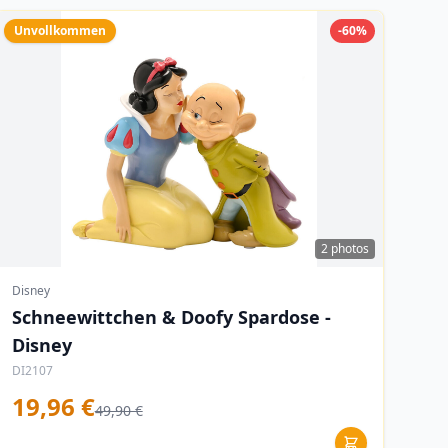
Unvollkommen
-60%
2 photos
Disney
Schneewittchen & Doofy Spardose -
Disney
DI2107
19,96 €
49,90 €