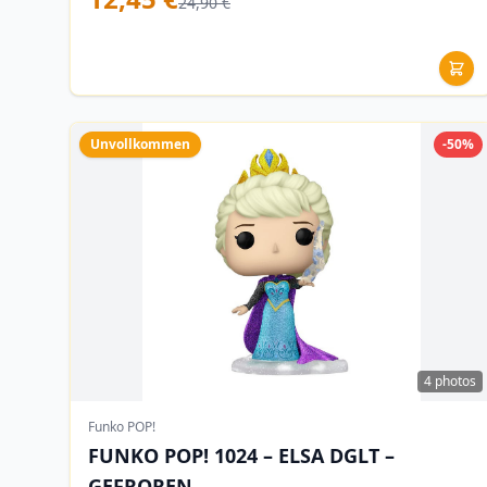
24,90 €
Unvollkommen
-50%
4 photos
Funko POP!
FUNKO POP! 1024 – ELSA DGLT –
GEFROREN