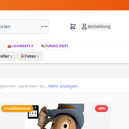
Anmeldung
👜
LOUNGEFLY
🎭
FUNKO POP!
eller
🎉
Fetes
gleichen Garantien: ko...
Mehr anzeigen
Unvollkommen
-40%