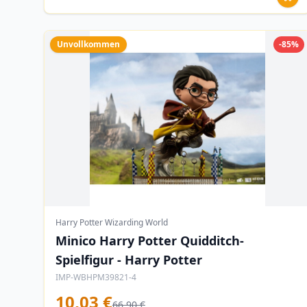
Unvollkommen
-85%
Harry Potter Wizarding World
Minico Harry Potter Quidditch-
Spielfigur - Harry Potter
IMP-WBHPM39821-4
10,03 €
66,90 €