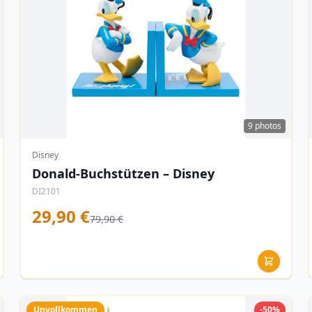
9 photos
Disney
Donald-Buchstützen – Disney
DI2101
29,90 €
79,90 €
Unvollkommen
-50%