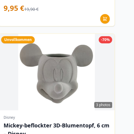
9,95 €
19,90 €
Unvollkommen
-70%
3 photos
Disney
Mickey-beflockter 3D-Blumentopf, 6 cm
– Disney