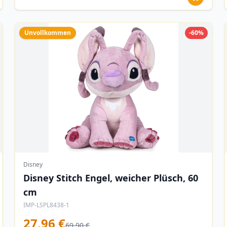
Unvollkommen
-60%
Disney
Disney Stitch Engel, weicher Plüsch, 60
cm
IMP-LSPL8438-1
27,96 €
69,90 €