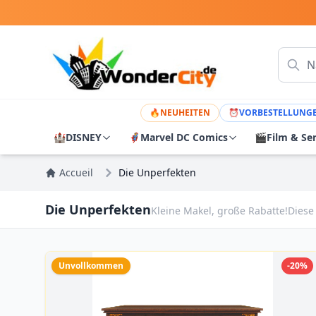
🔥
NEUHEITEN
⏰
VORBESTELLUNG
🏰
DISNEY
🦸
Marvel DC Comics
🎬
Film & Se
Accueil
Die Unperfekten
Die Unperfekten
Kleine Makel, große Rabatte!Diese
Unvollkommen
-20%