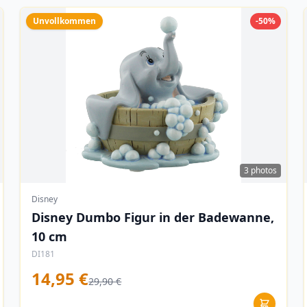
Unvollkommen
-50%
3 photos
Disney
Disney Dumbo Figur in der Badewanne,
10 cm
DI181
14,95 €
29,90 €