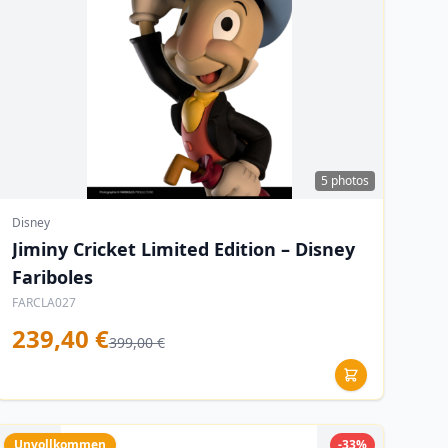
5 photos
Disney
Jiminy Cricket Limited Edition – Disney
Fariboles
FARCLA027
239,40 €
399,00 €
Unvollkommen
-33%