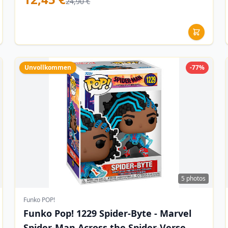
24,90 €
Unvollkommen
-77%
5 photos
Funko POP!
Funko Pop! 1229 Spider-Byte - Marvel
Spider-Man Across the Spider-Verse