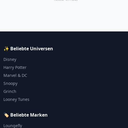
✨ Beliebte Universen
Disney
Harry Potter
Marvel & DC
Snoopy
Grinch
Looney Tunes
🏷️ Beliebte Marken
Loungefly