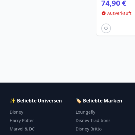
74,90 €
Ausverkauft
✨ Beliebte Universen
🏷️ Beliebte Marken
Disney
Loungefly
Harry Potter
Disney Traditions
Marvel & DC
Disney Britto