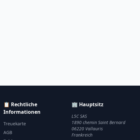
📋 Rechtliche
🏢 Hauptsitz
Informationen
L5C SAS
1890 chemin Saint Bernard
Treuekarte
06220 Vallauris
AGB
Frankreich