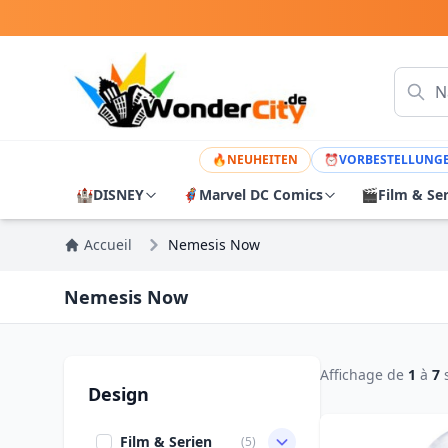
🔥
NEUHEITEN
⏰
VORBESTELLUNG
🏰
DISNEY
🦸
Marvel DC Comics
🎬
Film & Se
Accueil
Nemesis Now
Nemesis Now
Affichage de
1
à
7
Design
Film & Serien
(5)