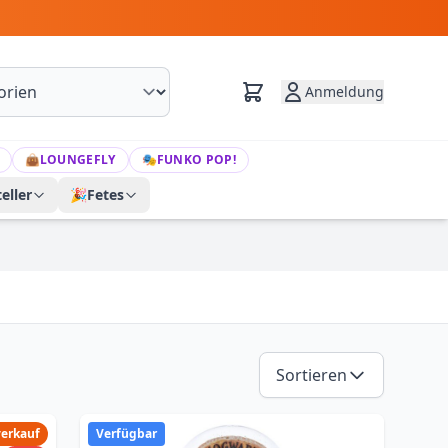
Anmeldung
👜
LOUNGEFLY
🎭
FUNKO POP!
eller
🎉
Fetes
Sortieren
verkauf
Verfügbar