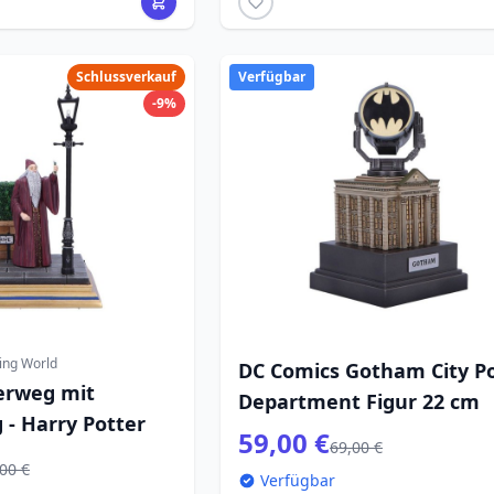
Schlussverkauf
Verfügbar
-9%
ing World
DC Comics Gotham City Po
terweg mit
Department Figur 22 cm
 - Harry Potter
59,00 €
69,00 €
00 €
Verfügbar