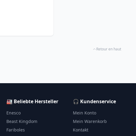
Retour en haut
🏭 Beliebte Hersteller
🎧 Kundenservice
Enesco
Mein Konto
Beast Kingdom
Mein Warenkorb
Fariboles
Kontakt