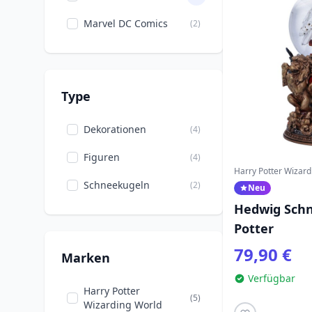
Marvel DC Comics
(2)
Type
Dekorationen
(4)
Figuren
(4)
Harry Potter Wizard
Schneekugeln
(2)
Neu
Hedwig Schn
Potter
79,90 €
Marken
Verfügbar
Harry Potter
(5)
Wizarding World