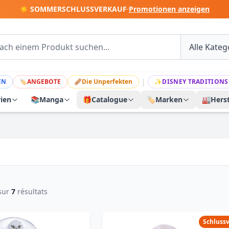
☀️ SOMMERSCHLUSSVERKAUF
·
Promotionen anzeigen
|
EN
🏷
ANGEBOTE
🩹
Die Unperfekten
✨
DISNEY TRADITIONS
rien
📚
Manga
🎁
Catalogue
🏷️
Marken
🏭
Herst
sur
7
résultats
Schluss