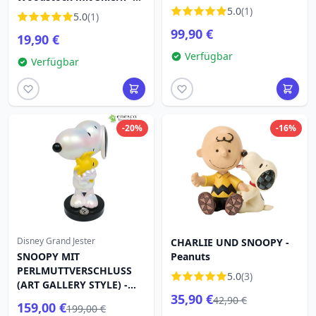
Musik- Weihnachten -
Erdnüsse
5.0
(1)
5.0
(1)
Peanuts
99,90 €
19,90 €
Verfügbar
Verfügbar
-20%
-16%
Disney Grand Jester
CHARLIE UND SNOOPY -
SNOOPY MIT
Peanuts
PERLMUTTVERSCHLUSS
5.0
(3)
(ART GALLERY STYLE) -
35,90 €
DISNEY GRAND JESTER
42,90 €
159,00 €
199,00 €