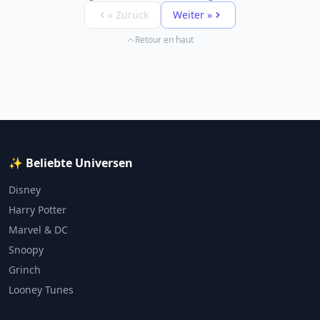
« Zurück
Weiter »
Retour en haut
✨ Beliebte Universen
Disney
Harry Potter
Marvel & DC
Snoopy
Grinch
Looney Tunes