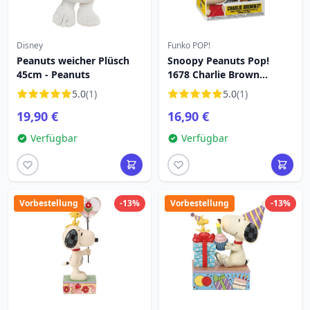
Disney
Funko POP!
Peanuts weicher Plüsch
Snoopy Peanuts Pop!
45cm - Peanuts
1678 Charlie Brown
Drachen
5.0
(1)
5.0
(1)
19,90 €
16,90 €
Verfügbar
Verfügbar
Vorbestellung
-13%
Vorbestellung
-13%