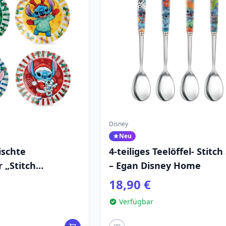
Disney
Neu
ischte
4-teiliges Teelöffel- Stitch
r „Stitch
– Egan Disney Home
“ – Egan Disney
18,90 €
Verfügbar