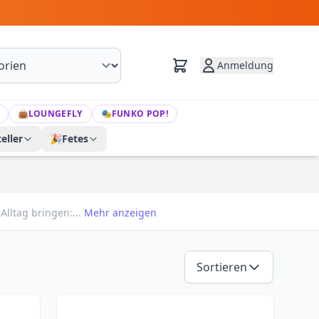
Anmeldung
👜
LOUNGEFLY
🎭
FUNKO POP!
eller
🎉
Fetes
Alltag bringen:...
Mehr anzeigen
Sortieren