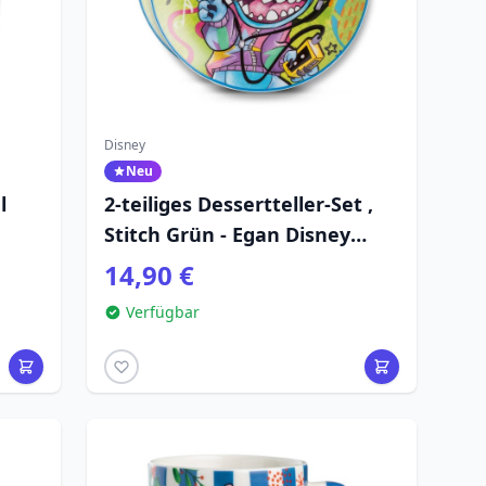
Disney
Neu
l
2-teiliges Dessertteller-Set ,
Stitch Grün - Egan Disney
Home
14,90 €
Verfügbar