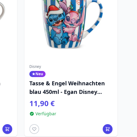
Disney
Neu
n
Tasse & Engel Weihnachten
blau 450ml - Egan Disney
Home
11,90 €
Verfügbar