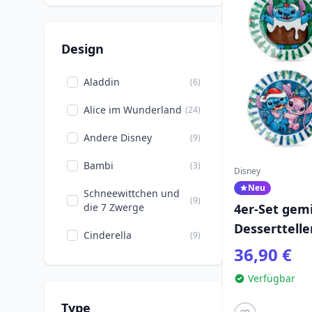
Design
Aladdin
(6)
Alice im Wunderland
(24)
Andere Disney
(9)
Bambi
(3)
Disney
Neu
Schneewittchen und
(9)
die 7 Zwerge
4er-Set gem
Desserttelle
Cinderella
(9)
Weihnachten
36,90 €
Disney 100
(1)
Home
Verfügbar
Donald, Daisy,
(13)
Scrooge
Type