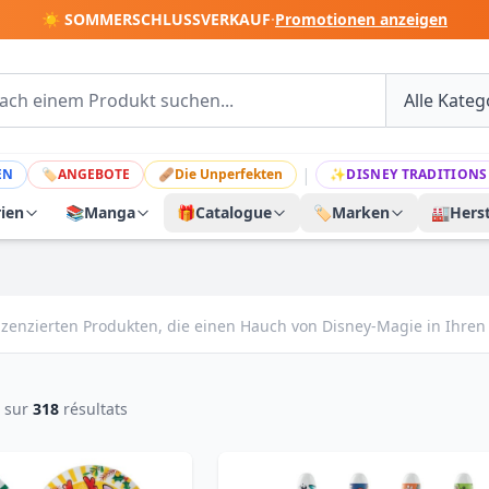
☀️ SOMMERSCHLUSSVERKAUF
·
Promotionen anzeigen
|
EN
🏷
ANGEBOTE
🩹
Die Unperfekten
✨
DISNEY TRADITIONS
rien
📚
Manga
🎁
Catalogue
🏷️
Marken
🏭
Herst
l lizenzierten Produkten, die einen Hauch von Disney-Magie in Ihren 
sur
318
résultats