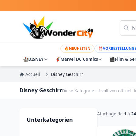
🔥
NEUHEITEN
⏰
VORBESTELLUNG
🏰
DISNEY
🦸
Marvel DC Comics
🎬
Film & Se
Accueil
Disney Geschirr
Disney Geschirr
Diese Kategorie ist voll von offiziel
Affichage de
1
à
24
Unterkategorien