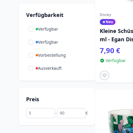
Vaiana – Das Paradies
Storline
(1)
(1)
hat einen Haken
Verfügbarkeit
Disney
Neu
Widdop
(51)
Winnie Puuh
(16)
Verfügbar
Kleine Schüs
ml - Egan D
Verfügbar
7,90 €
Vorbestellung
Verfügbar
Ausverkauft
Preis
–
€