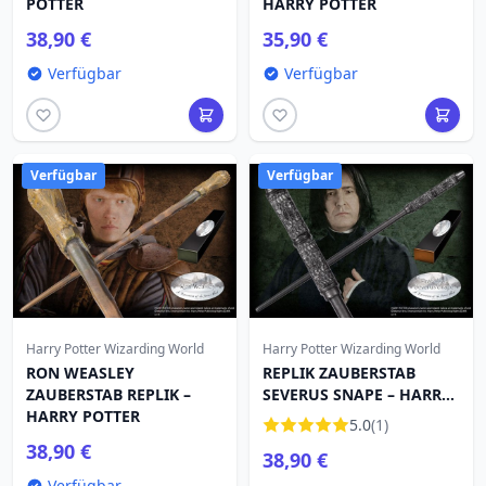
POTTER
HARRY POTTER
38,90 €
35,90 €
Verfügbar
Verfügbar
Verfügbar
Verfügbar
Harry Potter Wizarding World
Harry Potter Wizarding World
RON WEASLEY
REPLIK ZAUBERSTAB
ZAUBERSTAB REPLIK –
SEVERUS SNAPE – HARRY
HARRY POTTER
POTTER
5.0
(1)
38,90 €
38,90 €
Verfügbar