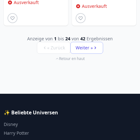
Ausverkauft
Ausverkauft
Anzeige von
1
bis
24
von
42
Ergebnissen
« Zurück
Weiter »
Retour en haut
✨ Beliebte Universen
Disney
Harry Potter