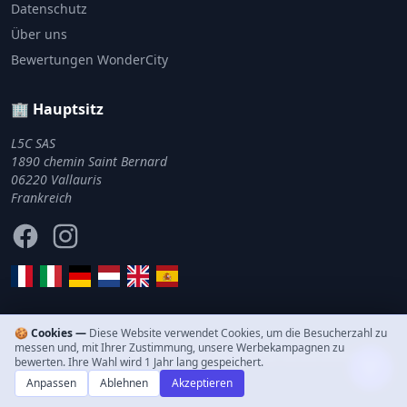
Datenschutz
Über uns
Bewertungen WonderCity
🏢 Hauptsitz
L5C SAS
1890 chemin Saint Bernard
06220 Vallauris
Frankreich
Facebook
Instagram
🍪 Cookies —
Diese Website verwendet Cookies, um die Besucherzahl zu
messen und, mit Ihrer Zustimmung, unsere Werbekampagnen zu
© 2011–2026 WonderCity. Alle Rechte vorbehalten.
bewerten. Ihre Wahl wird 1 Jahr lang gespeichert.
Anpassen
Ablehnen
Akzeptieren