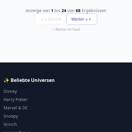
Anzeige von
1
bis
24
von
68
Ergebnissen
« Zurück
Weiter »
Retour en haut
✨ Beliebte Universen
Disney
Harry Potter
Marvel & DC
Snoopy
Grinch