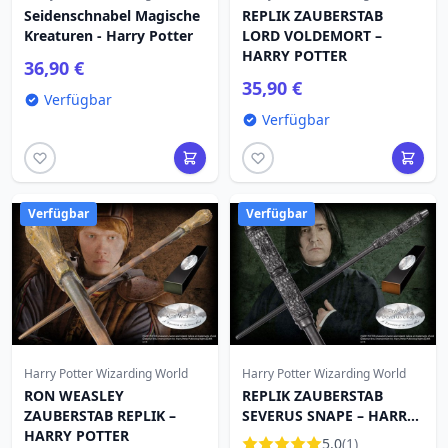
Seidenschnabel Magische
REPLIK ZAUBERSTAB
Kreaturen - Harry Potter
LORD VOLDEMORT –
HARRY POTTER
36,90 €
35,90 €
Verfügbar
Verfügbar
Verfügbar
Verfügbar
Harry Potter Wizarding World
Harry Potter Wizarding World
RON WEASLEY
REPLIK ZAUBERSTAB
ZAUBERSTAB REPLIK –
SEVERUS SNAPE – HARRY
HARRY POTTER
POTTER
5.0
(1)