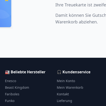
Ihre Treuekarte ist zwe
Damit können Sie Gutsch
Warenkorb abziehen.
🏭 Beliebte Hersteller
🎧 Kundenservice
Enesco
Mein Konto
Beast Kingdom
Mein Warenkorb
Fariboles
Kontakt
Funko
Lieferung