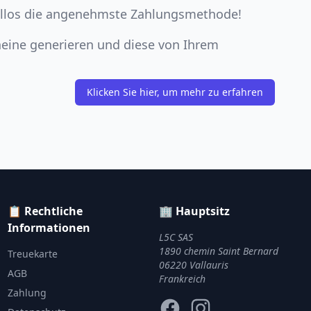
ifellos die angenehmste Zahlungsmethode!
eine generieren und diese von Ihrem
Klicken Sie hier, um mehr zu erfahren
📋 Rechtliche
🏢 Hauptsitz
Informationen
L5C SAS
1890 chemin Saint Bernard
Treuekarte
06220 Vallauris
AGB
Frankreich
Zahlung
Facebook
Instagram