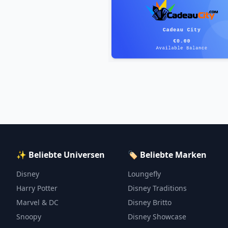
✨ Beliebte Universen
🏷️ Beliebte Marken
Disney
Loungefly
Harry Potter
Disney Traditions
Marvel & DC
Disney Britto
Snoopy
Disney Showcase