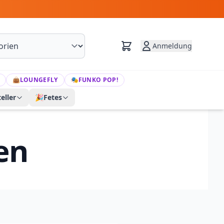
Anmeldung
👜
LOUNGEFLY
🎭
FUNKO POP!
eller
🎉
Fetes
en