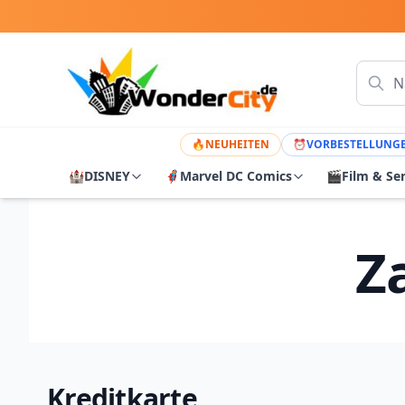
🔥
NEUHEITEN
⏰
VORBESTELLUNG
🏰
DISNEY
🦸
Marvel DC Comics
🎬
Film & Se
Z
Kreditkarte