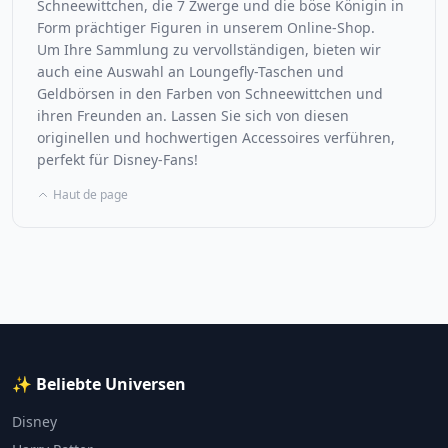
Schneewittchen, die 7 Zwerge und die böse Königin in
Form prächtiger Figuren in unserem Online-Shop.
Um Ihre Sammlung zu vervollständigen, bieten wir
auch eine Auswahl an Loungefly-Taschen und
Geldbörsen in den Farben von Schneewittchen und
ihren Freunden an. Lassen Sie sich von diesen
originellen und hochwertigen Accessoires verführen,
perfekt für Disney-Fans!
Haut de page
✨ Beliebte Universen
Disney