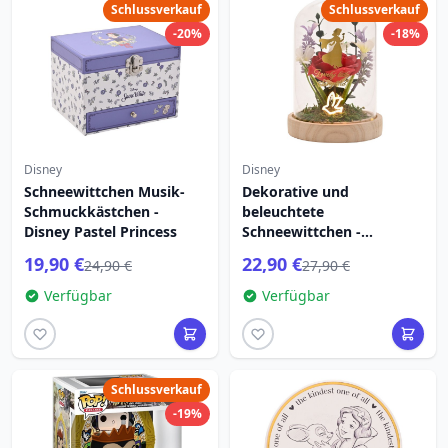
Schlussverkauf
Schlussverkauf
-20%
-18%
Disney
Disney
Schneewittchen Musik-
Dekorative und
Schmuckkästchen -
beleuchtete
Disney Pastel Princess
Schneewittchen -
Glasglocke – Disney Pastel
19,90 €
22,90 €
24,90 €
27,90 €
Princess
Verfügbar
Verfügbar
Schlussverkauf
-19%