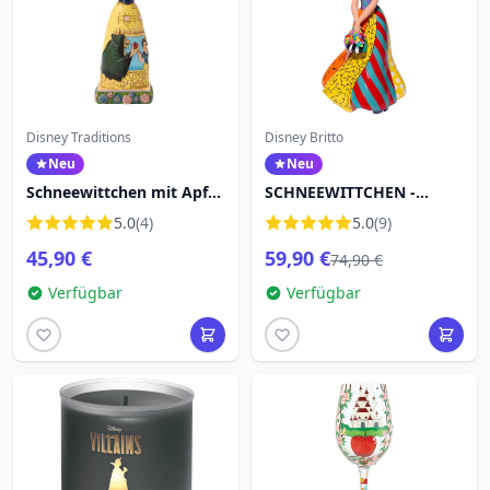
Disney Traditions
Disney Britto
Neu
Neu
Schneewittchen mit Apfel
SCHNEEWITTCHEN -
– Kleid mit Filmszene –
DISNEY BRITTO
5.0
(4)
5.0
(9)
Disney Traditions
45,90 €
59,90 €
74,90 €
Verfügbar
Verfügbar