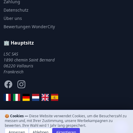
Zahlung
Datenschutz
Über uns
Bewertungen WonderCity
🏢 Hauptsitz
L5C SAS
1890 chemin Saint Bernard
06220 Vallauris
Frankreich
Facebook
Instagram
🍪 Cookies —
Diese Website verwendet Cookies, um die Besucherzahl zu
messen und, mit Ihrer Zustimmung, unsere Werbekampagnen zu
© 2011–2026 WonderCity. Alle Rechte vorbehalten.
bewerten. Ihre Wahl wird 1 Jahr lang gespeichert.
Anpassen
Ablehnen
Akzeptieren