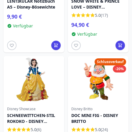
LENTIKULÄR Notizbuch
SNOW WHITE & PRINCE
A5 – Disney-Bösewichte
LOVE – DISNEY
TRADITIONS
5.0
(17)
9,90 €
94,90 €
Verfügbar
Verfügbar
Schlussverkauf
-20%
Disney Showcase
Disney Britto
SCHNEEWITTCHEN-STIL
DOC MINI FIG - DISNEY
ROKOKO - DISNEY
BRITTO
SHOWCASE HAUTE
5.0
(6)
5.0
(24)