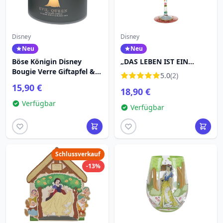
Disney
Disney
Neu
Neu
Böse Königin Disney
„DAS LEBEN IST EIN
Bougie Verre Giftapfel &
MÄRCHEN“
5.0
(2)
Schwarze Iris
SCHNEEWITTCHEN -
15,90 €
18,90 €
WEINGLAS – DISNEY
LOLITA
Verfügbar
Verfügbar
Schlussverkauf
-13%