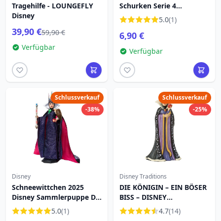
Tragehilfe - LOUNGEFLY
Schurken Serie 4
Disney
Überraschungstüte -
5.0
(1)
Disney Villains
39,90 €
59,90 €
6,90 €
Verfügbar
Verfügbar
Schlussverkauf
Schlussverkauf
-38%
-25%
Disney
Disney Traditions
Schneewittchen 2025
DIE KÖNIGIN – EIN BÖSER
Disney Sammlerpuppe Die
BISS – DISNEY
Böse Königin
TRADITIONS
5.0
(1)
4.7
(14)