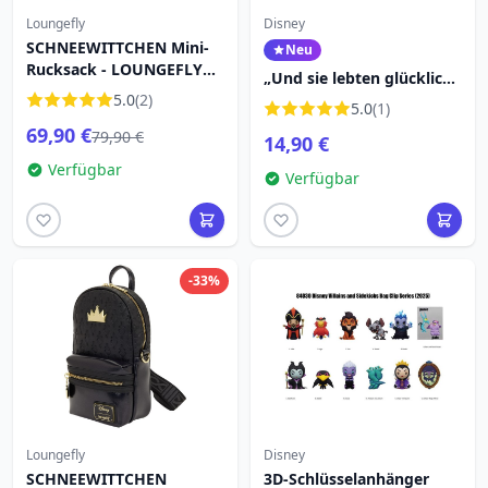
Loungefly
Disney
SCHNEEWITTCHEN Mini-
Neu
Rucksack - LOUNGEFLY
„Und sie lebten glücklich
Disney
5.0
(2)
bis an ihr Lebensende“
5.0
(1)
SCHNEEWITTCHEN
69,90 €
79,90 €
14,90 €
Stielloses Glas – Disney
Lolita
Verfügbar
Verfügbar
-33%
Loungefly
Disney
SCHNEEWITTCHEN
3D-Schlüsselanhänger