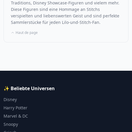
Traditions, Disney Showcase-Figuren und vielem mehr.
Diese Figuren sind eine Hommage an Stitchs
verspielten und liebenswerten Geist und sind perfekte
Sammlerstücke für jeden Lilo-und-Stitch-Fan.
Haut de page
✨ Beliebte Universen
Disney
Harry Potter
Marvel & DC
Snoopy