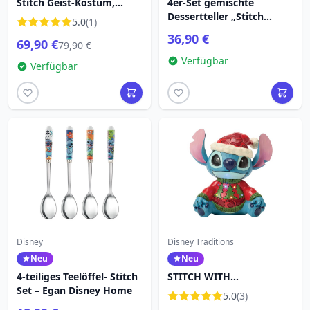
Stitch Geist-Kostüm,
4er-Set gemischte
leuchtender Mini-
Dessertteller „Stitch
5.0
(1)
Rucksack - DISNEY
Weihnachten“ – Egan
36,90 €
69,90 €
LOUNGEFLY
Disney Home
79,90 €
Verfügbar
Verfügbar
Disney
Disney Traditions
Neu
Neu
4-teiliges Teelöffel- Stitch
STITCH WITH
Set – Egan Disney Home
WEIHNACHTEN SWULLER
5.0
(3)
(LED) - DISNEY