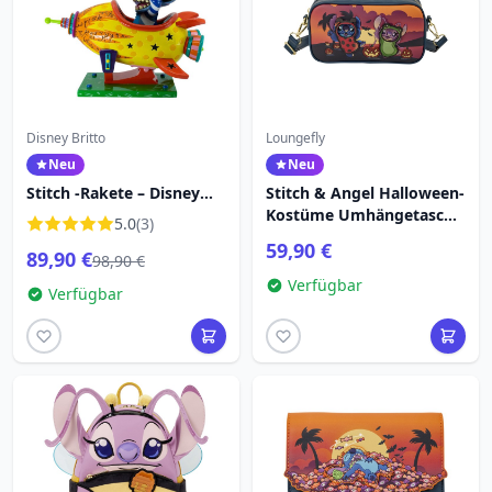
Disney Britto
Loungefly
Neu
Neu
Stitch -Rakete – Disney
Stitch & Angel Halloween-
Britto
Kostüme Umhängetasche
5.0
(3)
- Disney Loungefly
59,90 €
89,90 €
98,90 €
Verfügbar
Verfügbar