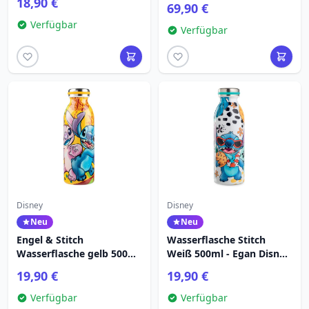
18,90 €
69,90 €
TRADITIONS
Verfügbar
Verfügbar
Disney
Disney
Neu
Neu
Engel & Stitch
Wasserflasche Stitch
Wasserflasche gelb 500ml
Weiß 500ml - Egan Disney
- Egan Disney Home
Home
19,90 €
19,90 €
Verfügbar
Verfügbar