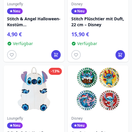
Loungefly
Disney
Neu
Neu
Stitch & Angel Halloween-
Stitch Plüschtier mit Duft,
Kostüm
22 cm – Disney
Überraschungsbox-
4,90 €
15,90 €
Anstecknadel - Disney
Loungefly
Verfügbar
Verfügbar
-13%
Loungefly
Disney
Neu
Neu