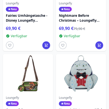
Loungefly
Loungefly
Neu
Neu
Fairies Umhängetasche -
Nightmare Before
Disney Loungefly
Christmas – Loungefly
Tinkerbell
Oogie Boogie Glow in the
69,90 €
69,90 €
79,90 €
Dark Mini-Rucksack
Verfügbar
Verfügbar
Loungefly
Loungefly
Neu
Neu