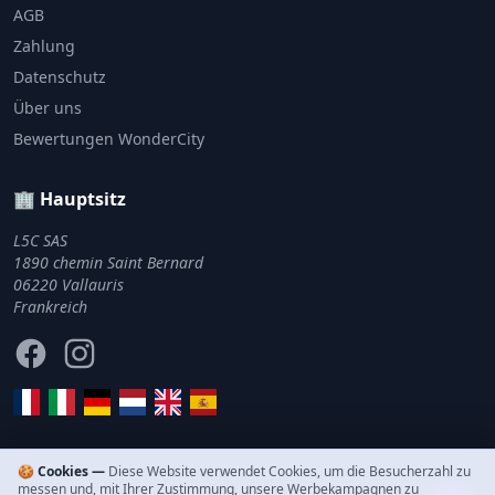
AGB
Zahlung
Datenschutz
Über uns
Bewertungen WonderCity
🏢 Hauptsitz
L5C SAS
1890 chemin Saint Bernard
06220 Vallauris
Frankreich
Facebook
Instagram
🍪 Cookies —
Diese Website verwendet Cookies, um die Besucherzahl zu
messen und, mit Ihrer Zustimmung, unsere Werbekampagnen zu