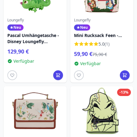
Loungefly
Loungefly
Neu
Neu
Pascal Umhängetasche -
Mini Rucksack Feen -
Disney Loungefly
Disney Loungefly
5.0
(1)
Rapunzel
Tinkerbell
129,90 €
59,90 €
75,90 €
Verfügbar
Verfügbar
-13%