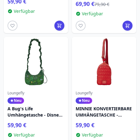
59,90 €
69,90 €
LOUNGEFLY
79,90 €
Verfügbar
Verfügbar
Loungefly
Loungefly
Neu
Neu
A Bug's Life
MINNIE KONVERTIERBARE
Umhängetasche - Disney
UMHÄNGETASCHE -
Pixar Loungefly
DISNEY LOUNGEFLY
59,90 €
59,90 €
Verfügbar
Verfügbar