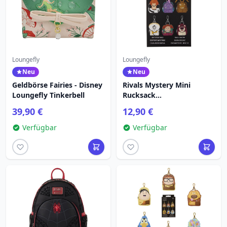
Loungefly
Loungefly
Neu
Neu
Geldbörse Fairies - Disney
Rivals Mystery Mini
Loungefly Tinkerbell
Rucksack
Schlüsselanhänger Charm
39,90 €
12,90 €
- Disney Pixar Loungefly
Verfügbar
Verfügbar