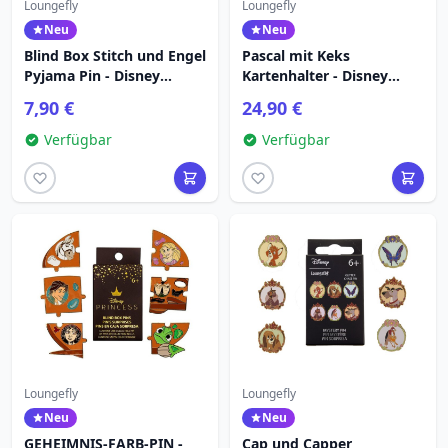
Loungefly
Loungefly
Neu
Neu
Blind Box Stitch und Engel
Pascal mit Keks
Pyjama Pin - Disney
Kartenhalter - Disney
Loungefly
Loungefly Verwirrt
7,90 €
24,90 €
Verfügbar
Verfügbar
Loungefly
Loungefly
Neu
Neu
GEHEIMNIS-FARB-PIN -
Cap und Capper