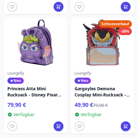
Schlussverkauf
-38%
Loungefly
Loungefly
Neu
Neu
Princess Atta Mini
Gargoyles Demona
Rucksack - Disney Pixar
Cosplay Mini-Rucksack -
Loungefly A Bug's Life
Disney Loungefly
79,90 €
49,90 €
79,90 €
Verfügbar
Verfügbar