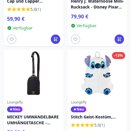
Cap und Capper
Henry J. Waternoose Mini-
Umhängetasche - Disney
Rucksack - Disney Pixar
5.0
(1)
Loungefly
Loungefly Die Monster AG
79,90 €
59,90 €
Verfügbar
Verfügbar
-13%
Loungefly
Loungefly
Neu
Neu
MICKEY UMWANDELBARE
Stitch Geist-Kostüm,
UMHÄNGETASCHE -
leuchtender Mini-
5.0
(1)
DISNEY LOUNGEFLY
Rucksack - DISNEY