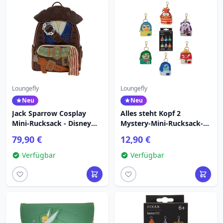
Loungefly
Loungefly
Neu
Neu
Jack Sparrow Cosplay
Alles steht Kopf 2
Mini-Rucksack - Disney
Mystery-Mini-Rucksack-
Loungefly Pirates of the
Schlüsselanhänger -
79,90 €
12,90 €
Caribbean
Disney Pixar Loungefly
Verfügbar
Verfügbar