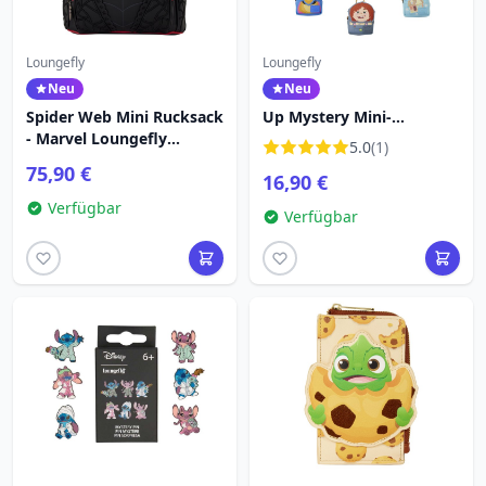
Loungefly
Loungefly
Neu
Neu
Spider Web Mini Rucksack
Up Mystery Mini-
- Marvel Loungefly
Rucksack-
5.0
(1)
Spider-Man
Schlüsselanhänger -
75,90 €
16,90 €
Disney-Pixar Loungefly
Verfügbar
Verfügbar