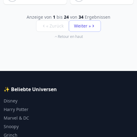
Anzeige von
1
bis
24
von
34
Ergebnissen
« Zurück
Weiter »
Retour en haut
✨ Beliebte Universen
Disney
Harry Potter
Marvel & DC
Snoopy
Grinch