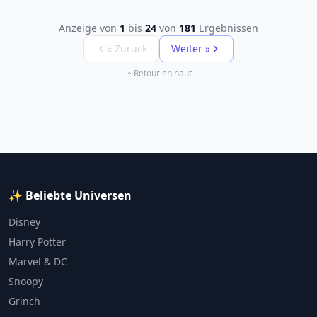
Anzeige von
1
bis
24
von
181
Ergebnissen
« Zurück
Weiter »
Retour en haut
✨ Beliebte Universen
Disney
Harry Potter
Marvel & DC
Snoopy
Grinch