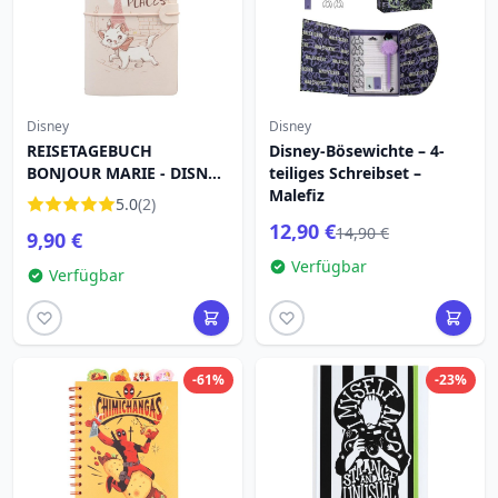
Disney
Disney
REISETAGEBUCH
Disney-Bösewichte – 4-
BONJOUR MARIE - DISNEY
teiliges Schreibset –
DIE ARISTOCATS
Malefiz
5.0
(2)
12,90 €
14,90 €
9,90 €
Verfügbar
Verfügbar
-61%
-23%