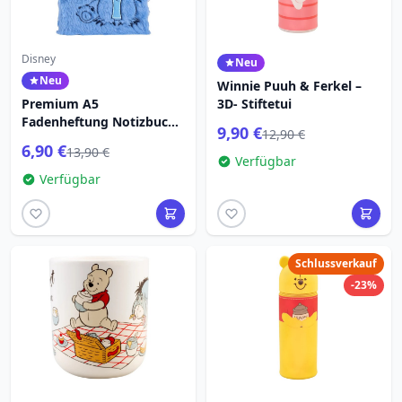
Disney
Neu
Neu
Winnie Puuh & Ferkel –
Premium A5
3D- Stiftetui
Fadenheftung Notizbuch
9,90 €
12,90 €
Stitch - Lilo & Stitch
6,90 €
13,90 €
Verfügbar
Verfügbar
Schlussverkauf
-23%