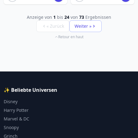
Anzeige von
1
bis
24
von
73
Ergebnissen
« Zurück
Weiter »
Retour en haut
✨ Beliebte Universen
Disney
Harry Potter
Marvel & DC
Snoopy
Grinch