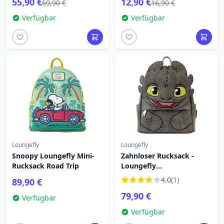
55,90 €
12,90 €
69,90 €
16,90 €
Verfügbar
Verfügbar
Loungefly
Loungefly
Snoopy Loungefly Mini-
Zahnloser Rucksack -
Rucksack Road Trip
Loungefly
Drachenzähmen leicht
4.0
(1)
89,90 €
gemacht
79,90 €
Verfügbar
Verfügbar