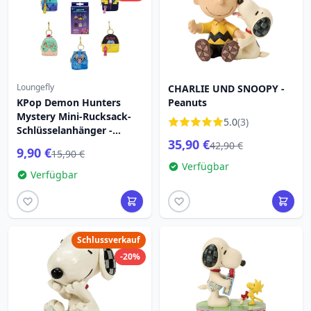
Loungefly
CHARLIE UND SNOOPY -
KPop Demon Hunters
Peanuts
Mystery Mini-Rucksack-
5.0
(3)
Schlüsselanhänger -
35,90 €
Loungefly Netflix
42,90 €
9,90 €
15,90 €
Verfügbar
Verfügbar
Schlussverkauf
-20%