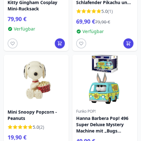
Kitty Gingham Cosplay
Schlafender Pikachu und
Mini-Rucksack
Freunde Rucksack 26cm
5.0
(1)
79,90 €
69,90 €
79,90 €
Verfügbar
Verfügbar
Funko POP!
Mini Snoopy Popcorn -
Peanuts
Hanna Barbera Pop! 496
Super Deluxe Mystery
5.0
(2)
Machine mit „Bugs
19,90 €
Bunny“