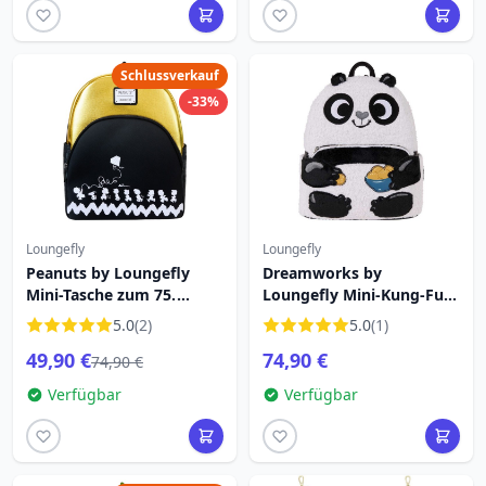
Schlussverkauf
-33%
Loungefly
Loungefly
Peanuts by Loungefly
Dreamworks by
Mini-Tasche zum 75.
Loungefly Mini-Kung-Fu-
Jubiläum
Panda-Rucksack
5.0
(2)
5.0
(1)
49,90 €
74,90 €
74,90 €
Verfügbar
Verfügbar