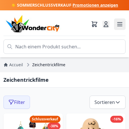
☀️ SOMMERSCHLUSSVERKAUF
·
Promotionen anzeigen
Accueil
Zeichentrickfilme
Zeichentrickfilme
Filter
Sortieren
Schlussverkauf
-16%
-38%