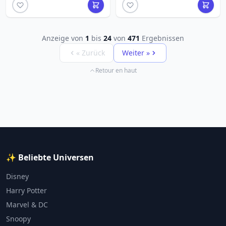
Anzeige von
1
bis
24
von
471
Ergebnissen
« Zurück
Weiter »
Retour en haut
✨ Beliebte Universen
Disney
Harry Potter
Marvel & DC
Snoopy