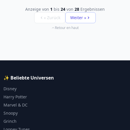
Anzeige von
1
bis
24
von
28
Ergebnissen
« Zurück
Weiter »
Retour en haut
✨ Beliebte Universen
Disney
Harry Potter
Marvel & DC
Snoopy
Grinch
Looney Tunes