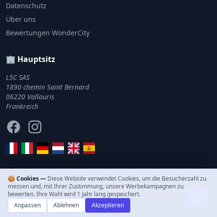
Datenschutz
Über uns
Bewertungen WonderCity
🏢 Hauptsitz
L5C SAS
1890 chemin Saint Bernard
06220 Vallauris
Frankreich
Facebook
Instagram
🍪 Cookies —
Diese Website verwendet Cookies, um die Besucherzahl zu
messen und, mit Ihrer Zustimmung, unsere Werbekampagnen zu
© 2011–2026 WonderCity. Alle Rechte vorbehalten.
bewerten. Ihre Wahl wird 1 Jahr lang gespeichert.
Anpassen
Ablehnen
Akzeptieren