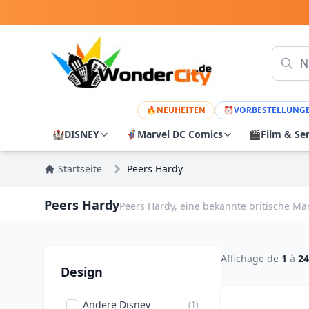
🔥
NEUHEITEN
⏰
VORBESTELLUNG
🏰
DISNEY
🦸
Marvel DC Comics
🎬
Film & Se
Startseite
Peers Hardy
Peers Hardy
Peers Hardy, eine bekannte britische Mar
Affichage de
1
à
24
Design
Andere Disney
(1)