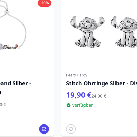
-20%
Peers Hardy
nd Silber -
Stitch Ohrringe Silber - D
h
19,90 €
24,90 €
0 €
Verfügbar