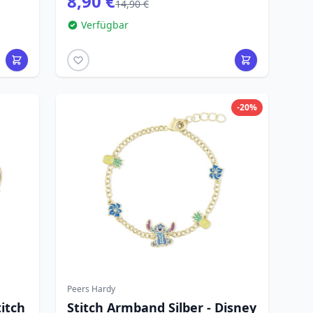
8,90 €
14,90 €
Verfügbar
-20%
Peers Hardy
titch
Stitch Armband Silber - Disney