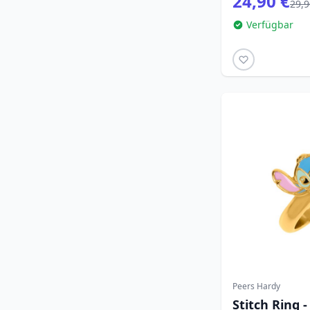
24,90 €
29,9
Verfügbar
Peers Hardy
Stitch Ring 