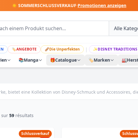
☀️ SOMMERSCHLUSSVERKAUF
·
Promotionen anzeigen
|
EN
🏷
ANGEBOTE
🩹
Die Unperfekten
✨
DISNEY TRADITIONS
rien
📚
Manga
🎁
Catalogue
🏷️
Marken
🏭
Herst
ke, bietet eine Kollektion von Disney-Schmuck und Accessoires, di
sur
59
résultats
Schlussverkauf
Schluss