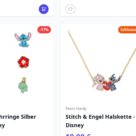
-17%
Schluss
Peers Hardy
hrringe Silber
Stitch & Engel Halskette -
ey
Disney