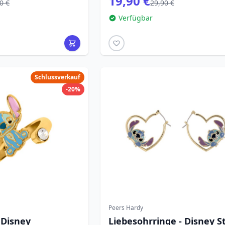
19,90 €
0 €
29,90 €
Verfügbar
Schlussverkauf
-20%
Peers Hardy
- Disney
Liebesohrringe - Disney S