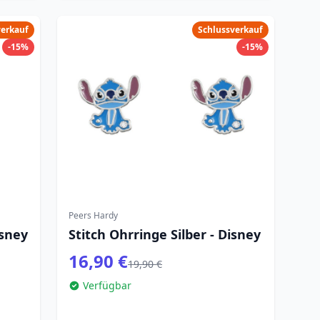
verkauf
Schlussverkauf
-15%
-15%
Peers Hardy
isney
Stitch Ohrringe Silber - Disney
16,90 €
19,90 €
Verfügbar