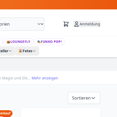
Anmeldung
👜
LOUNGEFLY
🎭
FUNKO POP!
eller
🎉
Fetes
e Magie und Ele...
Mehr anzeigen
Sortieren
verkauf