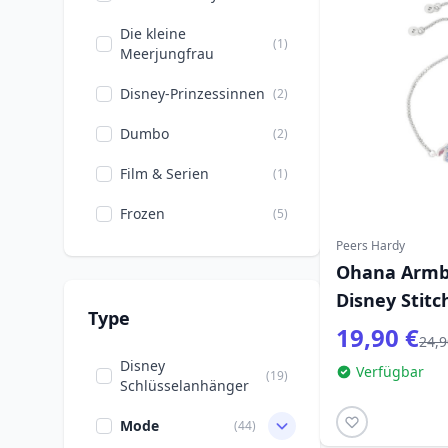
Die kleine
(1)
Meerjungfrau
Disney-Prinzessinnen
(2)
Dumbo
(2)
Film & Serien
(1)
Frozen
(5)
Peers Hardy
Guardians of the
(1)
Ohana Armba
Galaxy
Disney Stitc
Marvel DC
Type
(4)
19,90 €
Comics
24,9
Disney
Verfügbar
Stitch
(46)
(19)
Schlüsselanhänger
Valentinstag
(1)
Mode
(44)