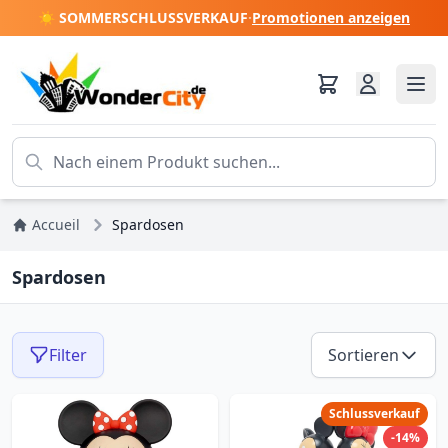
☀️ SOMMERSCHLUSSVERKAUF
·
Promotionen anzeigen
Accueil
Spardosen
Spardosen
Filter
Sortieren
Schlussverkauf
-14%