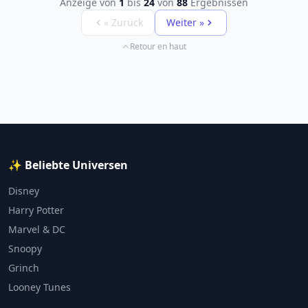
Anzeige von
1
bis
24
von
88
Ergebnissen
« Zurück
Weiter »
Retour en haut
✨ Beliebte Universen
Disney
Harry Potter
Marvel & DC
Snoopy
Grinch
Looney Tunes