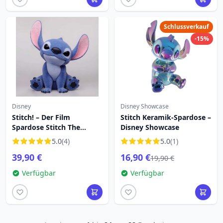
Schlussverkauf
-15%
Disney
Disney Showcase
Stitch! – Der Film
Stitch Keramik-Spardose –
Spardose Stitch The
Disney Showcase
Movie (mit spezieller
5.0
(4)
5.0
(1)
Beflockung) 20 cm
39,90 €
16,90 €
19,90 €
Verfügbar
Verfügbar