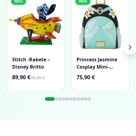
NEU
NEU
Stitch -Rakete –
Princess Jasmine
Disney Britto
Cosplay Mini-
Rucksack mit
89,90 €
75,90 €
98,90 €
Lampen-Charm -
Disney Loungefly
Aladdin