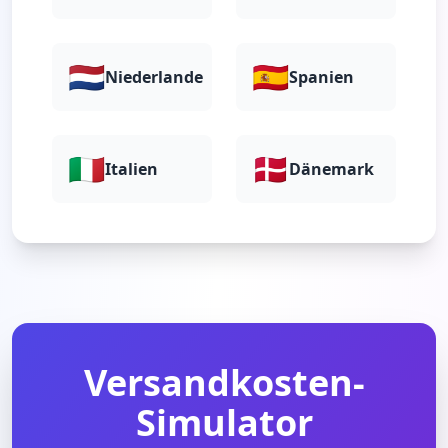
🇳🇱
🇪🇸
Niederlande
Spanien
🇮🇹
🇩🇰
Italien
Dänemark
Versandkosten-
Simulator