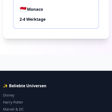
🇲🇨
Monaco
2-4 Werktage
✨ Beliebte Universen
Disney
Harry Potter
Marvel & DC