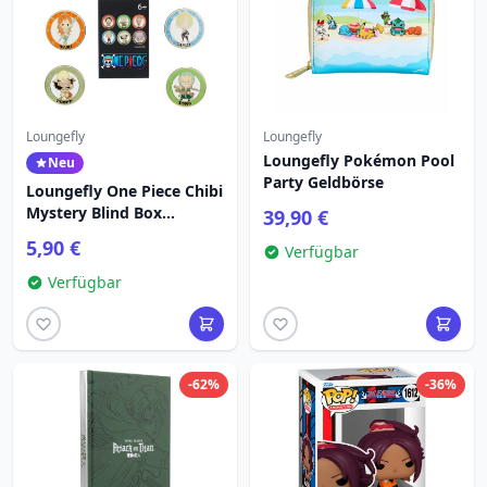
Loungefly
Loungefly
Loungefly Pokémon Pool
Neu
Party Geldbörse
Loungefly One Piece Chibi
Mystery Blind Box
39,90 €
Emaille-Pin (verschiedene
5,90 €
Verfügbar
Farben)
Verfügbar
-62%
-36%