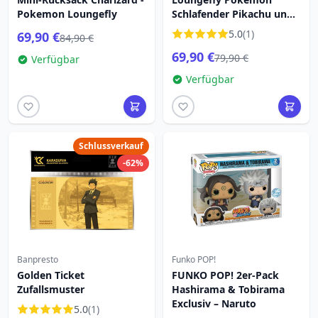
Pokemon Loungefly
Schlafender Pikachu und
Freunde Rucksack 26cm
5.0
(1)
69,90 €
84,90 €
69,90 €
79,90 €
Verfügbar
Verfügbar
Schlussverkauf
-62%
Banpresto
Funko POP!
Golden Ticket
FUNKO POP! 2er-Pack
Zufallsmuster
Hashirama & Tobirama
Exclusiv – Naruto
5.0
(1)