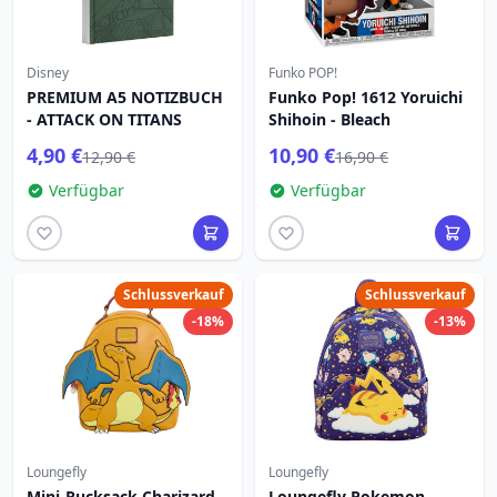
Disney
Funko POP!
PREMIUM A5 NOTIZBUCH
Funko Pop! 1612 Yoruichi
- ATTACK ON TITANS
Shihoin - Bleach
4,90 €
10,90 €
12,90 €
16,90 €
Verfügbar
Verfügbar
Schlussverkauf
Schlussverkauf
-18%
-13%
Loungefly
Loungefly
Mini-Rucksack Charizard -
Loungefly Pokemon