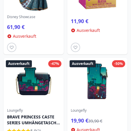
Disney Showcase
11,90 €
61,90 €
Ausverkauft
Ausverkauft
Ausverkauft
-47%
Ausverkauft
-50%
Loungefly
Loungefly
BRAVE PRINCESS CASTE
19,90 €
39,90 €
SERIES UMHÄNGETASCHE
– DISNEY LOUNGEFLY
Ausverkauft
5.0
(2)