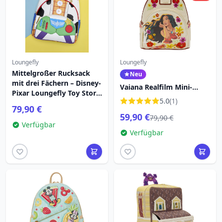
Loungefly
Loungefly
Mittelgroßer Rucksack
Neu
mit drei Fächern – Disney-
Vaiana Realfilm Mini-
Pixar Loungefly Toy Story
Rucksack - Disney
5.0
(1)
5
Loungefly
79,90 €
59,90 €
79,90 €
Verfügbar
Verfügbar