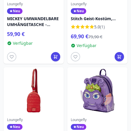
Loungefly
Loungefly
Neu
Neu
MICKEY UMWANDELBARE
Stitch Geist-Kostüm,
UMHÄNGETASCHE -
leuchtender Mini-
5.0
(1)
DISNEY LOUNGEFLY
Rucksack - DISNEY
59,90 €
69,90 €
LOUNGEFLY
79,90 €
Verfügbar
Verfügbar
Loungefly
Loungefly
Neu
Neu