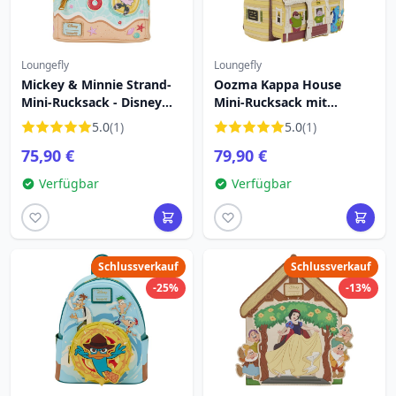
Loungefly
Loungefly
Mickey & Minnie Strand-
Oozma Kappa House
Mini-Rucksack - Disney
Mini-Rucksack mit
Loungefly
Figuren – Disney-Pixar
5.0
(1)
5.0
(1)
Loungefly Monsters
75,90 €
79,90 €
University
Verfügbar
Verfügbar
Schlussverkauf
Schlussverkauf
-25%
-13%