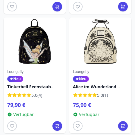
Loungefly
Loungefly
Neu
Neu
Tinkerbell Feenstaub
Alice im Wunderland
Samt-Mini-Rucksack -
Mini-Rucksack mit
5.0
(4)
5.0
(1)
Disney Loungefly Peter
Blumenstickerei - Disney
79,90 €
75,90 €
Pan
Loungefly
Verfügbar
Verfügbar