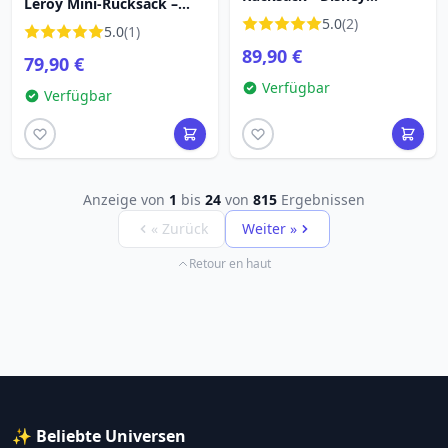
Leroy Mini-Rucksack –
Loungefly
Disney Loungefly Lilo &
5.0
(2)
5.0
(1)
Stitch
89,90 €
79,90 €
Verfügbar
Verfügbar
Anzeige von
1
bis
24
von
815
Ergebnissen
« Zurück
Weiter »
Retour en haut
✨ Beliebte Universen