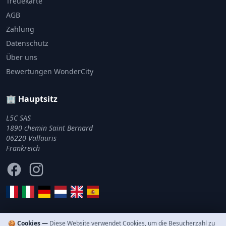
Treuekarte
AGB
Zahlung
Datenschutz
Über uns
Bewertungen WonderCity
🏢 Hauptsitz
L5C SAS
1890 chemin Saint Bernard
06220 Vallauris
Frankreich
Facebook
Instagram
🍪 Cookies —
Diese Website verwendet Cookies, um die Besucherzahl zu