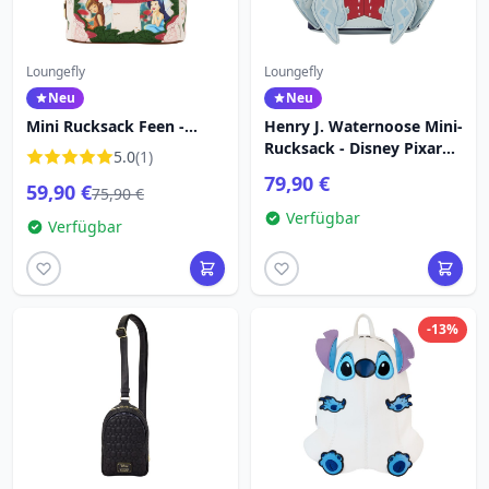
Loungefly
Loungefly
Neu
Neu
Mini Rucksack Feen -
Henry J. Waternoose Mini-
Disney Loungefly
Rucksack - Disney Pixar
5.0
(1)
Tinkerbell
Loungefly Die Monster AG
79,90 €
59,90 €
75,90 €
Verfügbar
Verfügbar
-13%