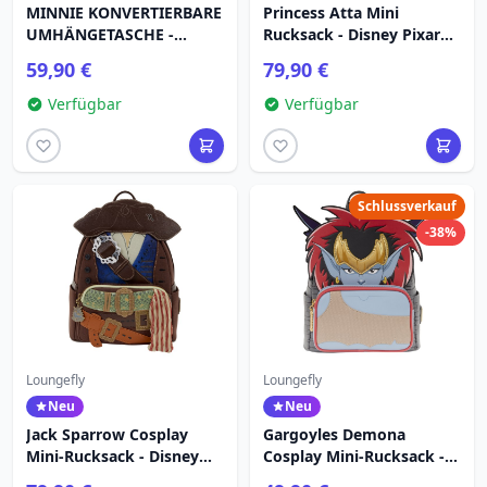
MINNIE KONVERTIERBARE
Princess Atta Mini
UMHÄNGETASCHE -
Rucksack - Disney Pixar
DISNEY LOUNGEFLY
Loungefly A Bug's Life
59,90 €
79,90 €
Verfügbar
Verfügbar
Schlussverkauf
-38%
Loungefly
Loungefly
Neu
Neu
Jack Sparrow Cosplay
Gargoyles Demona
Mini-Rucksack - Disney
Cosplay Mini-Rucksack -
Loungefly Pirates of the
Disney Loungefly