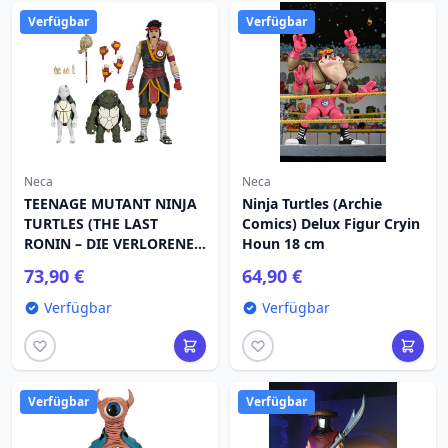
Verfügbar
Verfügbar
Neca
Neca
TEENAGE MUTANT NINJA
Ninja Turtles (Archie
TURTLES (THE LAST
Comics) Delux Figur Cryin
RONIN – DIE VERLORENEN
Houn 18 cm
JAHRE) – 18 CM GROSSE
73,90 €
64,90 €
ACTIONFIGUR – CASEY
MARIE MIT BABY ODYN &
Verfügbar
Verfügbar
UNO
Verfügbar
Verfügbar