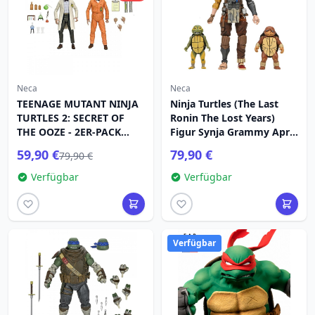
Neca
Neca
TEENAGE MUTANT NINJA
Ninja Turtles (The Last
TURTLES 2: SECRET OF
Ronin The Lost Years)
THE OOZE - 2ER-PACK
Figur Synja Grammy April
ACTIONFIGUREN –
mit Baby Yi & Moja 18 cm
59,90 €
79,90 €
79,90 €
PROFESSOR PERRY UND
SCHUTZANZUG
Verfügbar
Verfügbar
PROFESSOR PERRY
Verfügbar