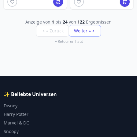
Anzeige von
1
bis
24
von
122
Ergebnissen
« Zurück
Weiter »
Retour en haut
✨ Beliebte Universen
Disney
Harry Potter
Marvel & DC
Snoopy