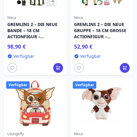
Neca
Neca
GREMLINS 2 – DIE NEUE
GREMLINS 2 – DIE NEUE
BANDE – 18 CM
GRUPPE – 18 CM GROSSE
ACTIONFIGUR –
ACTIONFIGUR –
DEMOLITION GREMLIN
ULTIMATIVE GRETA
98,90 €
52,90 €
2ER-PACK
Verfügbar
Verfügbar
Verfügbar
Verfügbar
Loungefly
Neca