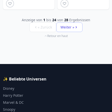
Anzeige von
1
bis
24
von
28
Ergebnissen
« Zurück
Weiter »
Retour en haut
✨ Beliebte Universen
Disney
Harry Potter
Marvel & DC
Snoopy