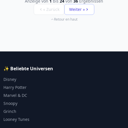
Anzeige von
1
bis
24
von
36
Ergebnissen
« Zurück
Weiter »
Retour en haut
✨ Beliebte Universen
Disney
Harry Potter
Marvel & DC
Snoopy
Grinch
Looney Tunes