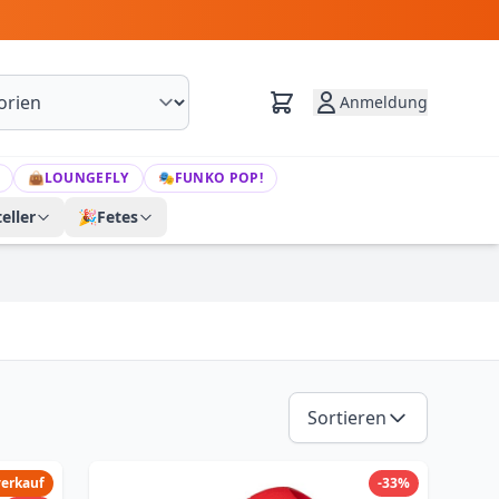
Anmeldung
👜
LOUNGEFLY
🎭
FUNKO POP!
eller
🎉
Fetes
Sortieren
verkauf
-33%