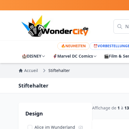
🔥
NEUHEITEN
⏰
VORBESTELLUNG
🏰
DISNEY
🦸
Marvel DC Comics
🎬
Film & Se
Accueil
Stiftehalter
Stiftehalter
Affichage de
1
à
13
Design
Alice im Wunderland
(2)