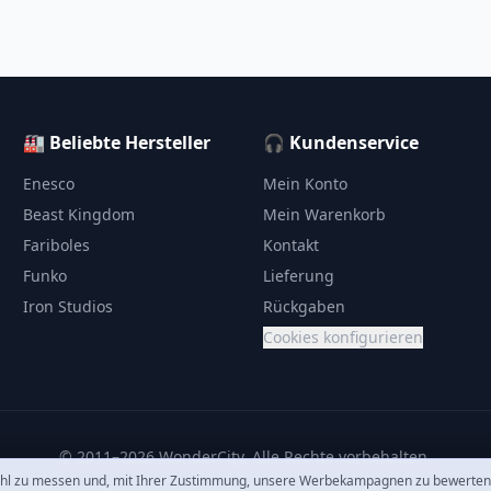
🏭 Beliebte Hersteller
🎧 Kundenservice
Enesco
Mein Konto
Beast Kingdom
Mein Warenkorb
Fariboles
Kontakt
Funko
Lieferung
Iron Studios
Rückgaben
Cookies konfigurieren
© 2011–2026 WonderCity. Alle Rechte vorbehalten.
hl zu messen und, mit Ihrer Zustimmung, unsere Werbekampagnen zu bewerten. 