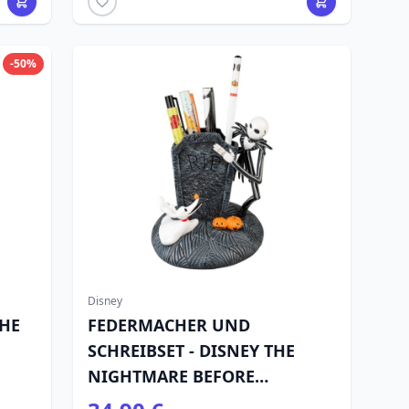
-50%
Disney
THE
FEDERMACHER UND
SCHREIBSET - DISNEY THE
NIGHTMARE BEFORE
CHRISTMAS