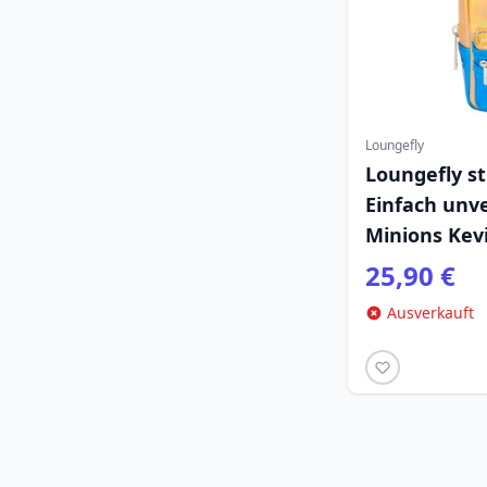
Loungefly
Loungefly sti
Einfach unve
Minions Kev
25,90 €
Ausverkauft