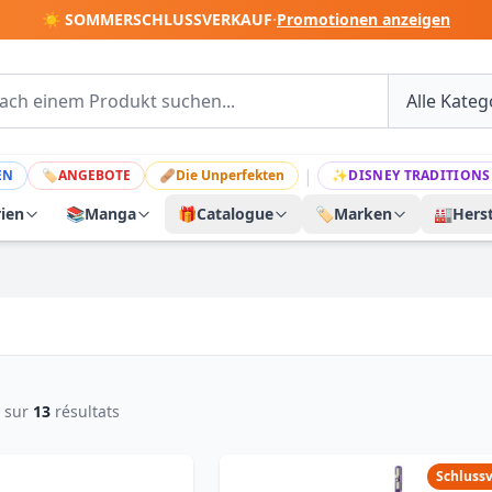
☀️ SOMMERSCHLUSSVERKAUF
·
Promotionen anzeigen
|
EN
🏷
ANGEBOTE
🩹
Die Unperfekten
✨
DISNEY TRADITIONS
rien
📚
Manga
🎁
Catalogue
🏷️
Marken
🏭
Herst
sur
13
résultats
Schluss