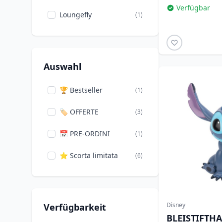
Verfügbar
Loungefly
(1)
Auswahl
🏆 Bestseller
(1)
🏷️ OFFERTE
(3)
📅 PRE-ORDINI
(1)
⭐ Scorta limitata
(6)
Disney
Verfügbarkeit
BLEISTIFTHA