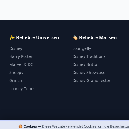
✨ Beliebte Universen
🏷️ Beliebte Marken
Disney
Loungefly
Harry Potter
Disney Traditions
Marvel & DC
Disney Britto
Snoopy
Disney Showcase
Grinch
Disney Grand Jester
Looney Tunes
🍪 Cookies —
Diese Website verwendet Cookies, um die Besucherza