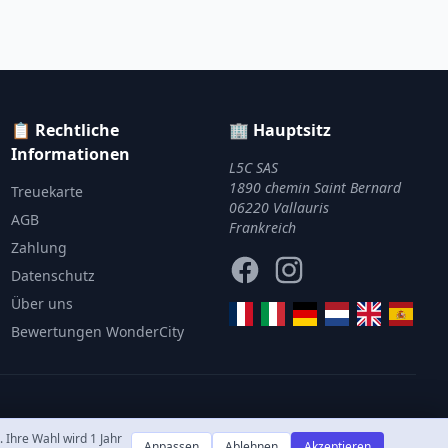
📋 Rechtliche
🏢 Hauptsitz
Informationen
L5C SAS
1890 chemin Saint Bernard
Treuekarte
06220 Vallauris
AGB
Frankreich
Zahlung
Facebook
Instagram
Datenschutz
Über uns
Bewertungen WonderCity
Ihre Wahl wird 1 Jahr
Anpassen
Ablehnen
Akzeptieren