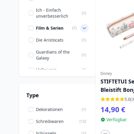
Ich - Einfach
(1)
unverbesserlich
Film & Serien
(7)
Die Aristocats
(1)
Guardians of the
(1)
Galaxy
Halloween
(2)
Disney
STIFTETUI Se
Marvel DC
(3)
Comics
Bleistift Bo
Type
Disney DIE 
5.0
(3
Albtraum vor
(2)
Weihnachten
14,90 €
Dekorationen
(1)
Schulbeginn
(10)
Verfügbar
Schreibwaren
(12)
Fernsehserie
(1)
Schüsseln
(1)