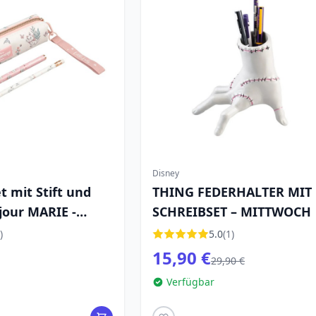
Disney
t mit Stift und
THING FEDERHALTER MIT
njour MARIE -
SCHREIBSET – MITTWOCH
ARISTOCATS
)
5.0
(1)
15,90 €
29,90 €
Verfügbar