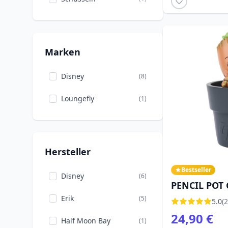
Stitch
(1)
Winnie Puuh
(1)
Marken
Disney
(8)
Loungefly
(1)
Hersteller
Bestseller
Disney
(6)
PENCIL POT
Erik
(5)
5.0
(2
24,90 €
Half Moon Bay
(1)