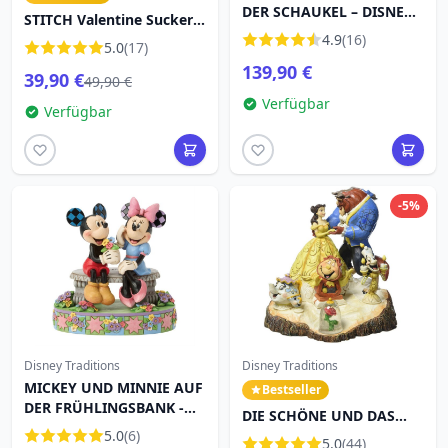
DER SCHAUKEL – DISNEY
STITCH Valentine Sucker
TRADITIONS
für die Liebe - DISNEY
4.9
(16)
5.0
(17)
TRADITIONS
139,90 €
39,90 €
49,90 €
Verfügbar
Verfügbar
-5%
Disney Traditions
Disney Traditions
MICKEY UND MINNIE AUF
Bestseller
DER FRÜHLINGSBANK -
DIE SCHÖNE UND DAS
DISNEY TRADITIONS
5.0
(6)
BIEST DISNEY TRADITIONS
5.0
(44)