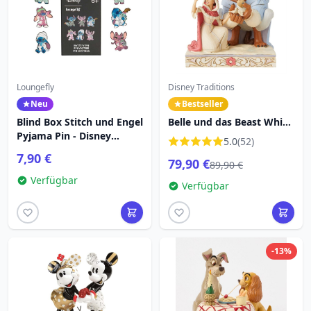
Loungefly
Disney Traditions
Neu
Bestseller
Blind Box Stitch und Engel
Belle und das Beast White
Pyjama Pin - Disney
Woodland – DISNEY
5.0
(52)
Loungefly
TRADITIONS
7,90 €
79,90 €
89,90 €
Verfügbar
Verfügbar
-13%