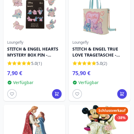
Loungefly
Loungefly
STITCH & ENGEL HEARTS
STITCH & ENGEL TRUE
MYSTERY BOX PIN -
LOVE TRAGETASCHE -
DISNEY LOUNGEFLY
DISNEY LOUNGEFLY
5.0
(1)
5.0
(2)
7,90 €
75,90 €
Verfügbar
Verfügbar
Schlussverkauf
-38%