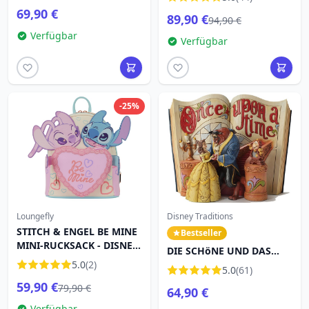
JIM SHORE
69,90 €
89,90 €
94,90 €
Verfügbar
Verfügbar
-25%
Loungefly
Disney Traditions
STITCH & ENGEL BE MINE
Bestseller
MINI-RUCKSACK - DISNEY
DIE SCHöNE UND DAS
LOUNGEFLY
5.0
(2)
BIEST MäRCHENBUCH
5.0
(61)
DISNEY TRADITIONS
59,90 €
79,90 €
64,90 €
Verfügbar