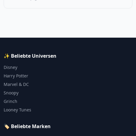
✨ Beliebte Universen
Disney
Harry Potter
Marvel & DC
Snoopy
Grinch
Looney Tunes
🏷️ Beliebte Marken