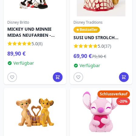
Disney Britto
Disney Traditions
MICKEY UND MINNIE
Bestseller
MIDAS NEUFARBEN -
SUSI UND STROLCH
DISNEY BRITTO
5.0
(8)
Spaghetti - DISNEY
5.0
(37)
TRADITIONS
89,90 €
69,90 €
79,90 €
Verfügbar
Verfügbar
Schlussverkauf
-20%