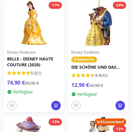
-17%
-24%
Disney Showcase
Disney Traditions
BELLE - DISNEY HAUTE
Bestseller
COUTURE (2020)
DIE SCHÖNE UND DAS
5.0
(5)
BIEST DISNEY TRADITIONS
4.9
(40)
ORNAMENT
74,90 €
89,90 €
12,90 €
16,90 €
Verfügbar
Verfügbar
-13%
Schlussverkauf
-12%