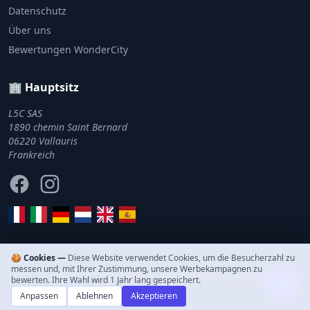
Datenschutz
Über uns
Bewertungen WonderCity
🏢 Hauptsitz
L5C SAS
1890 chemin Saint Bernard
06220 Vallauris
Frankreich
Facebook
Instagram
🍪 Cookies —
Diese Website verwendet Cookies, um die Besucherzahl zu
messen und, mit Ihrer Zustimmung, unsere Werbekampagnen zu
© 2011–2026 WonderCity. Alle Rechte vorbehalten.
bewerten. Ihre Wahl wird 1 Jahr lang gespeichert.
Anpassen
Ablehnen
Akzeptieren