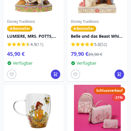
Disney Traditions
Disney Traditions
Bestseller
Bestseller
LUMIERE, MRS. POTTS,
Belle und das Beast White
CHIP & COGLSWORTH –
Woodland – DISNEY
4.9
(11)
5.0
(52)
DISNEY TRADITIONS
TRADITIONS
45,90 €
79,90 €
89,90 €
Verfügbar
Verfügbar
Schlussverkauf
-21%