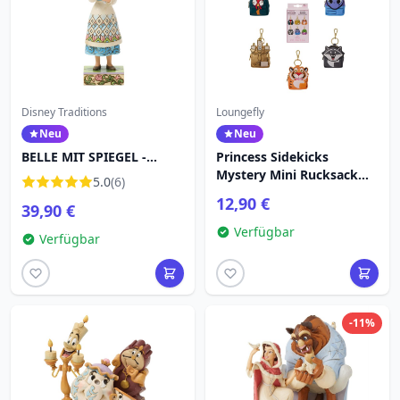
Disney Traditions
Loungefly
Neu
Neu
BELLE MIT SPIEGEL -
Princess Sidekicks
DISNEY TRADITIONS
Mystery Mini Rucksack
5.0
(6)
Schlüsselanhänger Charm
12,90 €
39,90 €
- Disney Loungefly
Verfügbar
Verfügbar
-11%