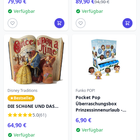
79,90 €
89,90 €
94,90 €
Verfügbar
Verfügbar
Disney Traditions
Funko POP!
Pocket Pop
Bestseller
Überraschungsbox
DIE SCHöNE UND DAS
Prinzessinnenurlaub -
BIEST MäRCHENBUCH
5.0
(61)
Disney
DISNEY TRADITIONS
6,90 €
64,90 €
Verfügbar
Verfügbar