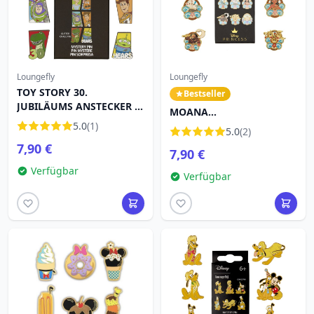
Loungefly
Loungefly
TOY STORY 30.
Bestseller
JUBILÄUMS ANSTECKER -
MOANA
MYSTERY-BOX - DISNEY
5.0
(1)
-Überraschungsbox-
5.0
(2)
LOUNGEFLY
Anstecker - DISNEY
7,90 €
7,90 €
LOUNGEFLY
Verfügbar
Verfügbar