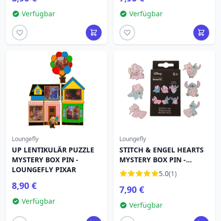
gemacht
Verfügbar
Verfügbar
Loungefly
Loungefly
UP LENTIKULÄR PUZZLE
STITCH & ENGEL HEARTS
MYSTERY BOX PIN -
MYSTERY BOX PIN -
LOUNGEFLY PIXAR
DISNEY LOUNGEFLY
5.0
(1)
8,90 €
7,90 €
Verfügbar
Verfügbar