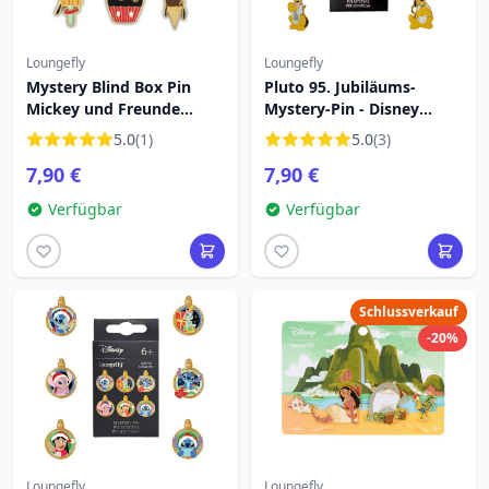
Loungefly
Loungefly
Mystery Blind Box Pin
Pluto 95. Jubiläums-
Mickey und Freunde
Mystery-Pin - Disney
Snacks - DISNEY
Loungefly
5.0
(1)
5.0
(3)
LOUNGEFLY
7,90 €
7,90 €
Verfügbar
Verfügbar
Schlussverkauf
-20%
Loungefly
Loungefly