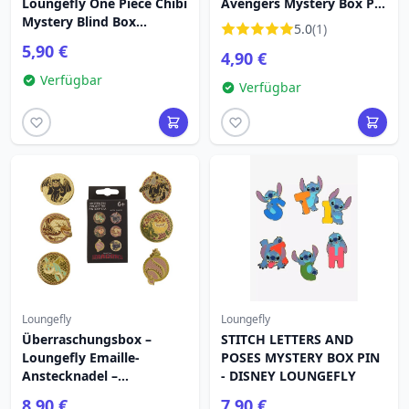
Loungefly One Piece Chibi
Avengers Mystery Box Pin
Mystery Blind Box
– Marvel Loungefly
5.0
(1)
Emaille-Pin (verschiedene
5,90 €
4,90 €
Farben)
Verfügbar
Verfügbar
Loungefly
Loungefly
Überraschungsbox –
STITCH LETTERS AND
Loungefly Emaille-
POSES MYSTERY BOX PIN
Anstecknadel –
- DISNEY LOUNGEFLY
Drachenzähmen leicht
8,90 €
7,90 €