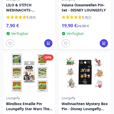
LILO & STITCH
Vaiana Ozeanwellen Pin-
WEIHNACHTS-
Set - DISNEY LOUNGEFLY
ORNAMENTE MYSTERY
5.0
(4)
5.0
(2)
BOX PIN - DISNEY
7,90 €
19,90 €
LOUNGEFLY
24,90 €
Verfügbar
Verfügbar
-34%
Loungefly
Loungefly
Blindbox Emaille Pin
Weihnachten Mystery Box
Loungefly Star Wars The
Pin - Disney Loungefly
Mandalorian Yoda das
The Nightmare Before