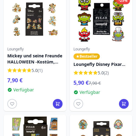
-25%
Loungefly
Loungefly
Mickey und seine Freunde
Bestseller
HALLOWEEN -Kostüm,
Loungefly Disney Pixar
Mystery-Box ANSTECKER –
5.0
(1)
Toy Story Alien Mystery
5.0
(2)
DISNEY LOUNGEFLY
Blindbox Emaille-
7,90 €
5,90 €
Anstecknadel
7,90 €
Verfügbar
Verfügbar