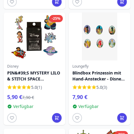
-25%
Disney
Loungefly
PIN&#39;S MYSTERY LILO
Blindbox Prinzessin mit
& STITCH SPACE
Hand-Anstecker - Disney
ADVENTURE - DISNEY
Loungefly
5.0
(1)
5.0
(3)
LILO & STITCH
5,90 €
7,90 €
7,90 €
Verfügbar
Verfügbar