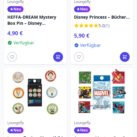
Loungefly
Loungefly
Neu
Neu
HEFFA-DREAM Mystery
Disney Princess – Bücher
Box Pin – Disney
der Disney Prinzessinnen
5.0
(1)
Loungefly Winnie Puuh
– Mystery Box Emaille-Pin
4,90 €
5,90 €
Verfügbar
Verfügbar
Loungefly
Loungefly
Neu
Neu