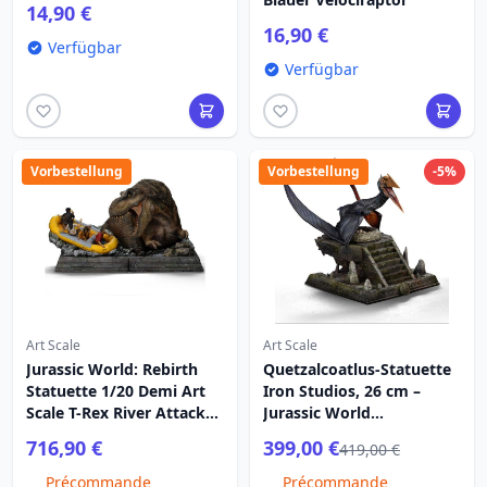
14,90 €
16,90 €
Verfügbar
Verfügbar
Vorbestellung
Vorbestellung
-5%
Art Scale
Art Scale
Jurassic World: Rebirth
Quetzalcoatlus-Statuette
Statuette 1/20 Demi Art
Iron Studios, 26 cm –
Scale T-Rex River Attack
Jurassic World
22 cm
Renaissance
716,90 €
399,00 €
419,00 €
Précommande
Précommande