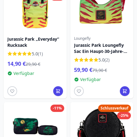
Loungefly
Jurassic Park „Everyday“
Rucksack
Jurassic Park Loungefly
Sac Ein Haupt-30-Jahre-
5.0
(1)
Jubiläum Das Leben
5.0
(2)
14,90 €
findet einen Weg
29,90 €
59,90 €
79,90 €
Verfügbar
Verfügbar
-11%
Schlussverkauf
-25%