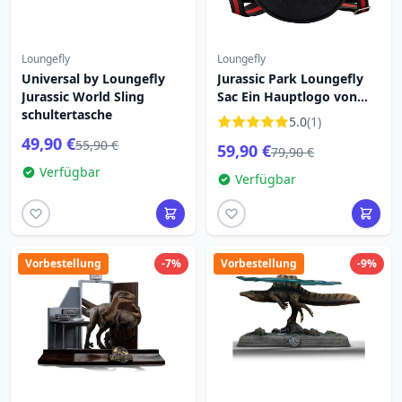
Loungefly
Loungefly
Universal by Loungefly
Jurassic Park Loungefly
Jurassic World Sling
Sac Ein Hauptlogo von
schultertasche
Jurassic Park
5.0
(1)
49,90 €
55,90 €
59,90 €
79,90 €
Verfügbar
Verfügbar
Vorbestellung
-7%
Vorbestellung
-9%