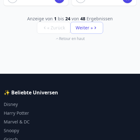
Anzeige von
1
bis
24
von
48
Ergebnissen
« Zurück
Weiter »
Retour en haut
✨ Beliebte Universen
Disney
Harry Potter
Marvel & DC
Snoopy
Grinch