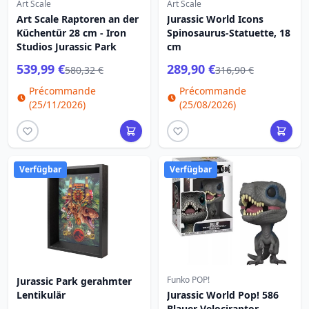
Art Scale
Art Scale
Art Scale Raptoren an der
Jurassic World Icons
Küchentür 28 cm - Iron
Spinosaurus-Statuette, 18
Studios Jurassic Park
cm
539,99 €
289,90 €
580,32 €
316,90 €
Précommande
Précommande
(25/11/2026)
(25/08/2026)
Verfügbar
Verfügbar
Funko POP!
Jurassic Park gerahmter
Lentikulär
Jurassic World Pop! 586
Blauer Velociraptor