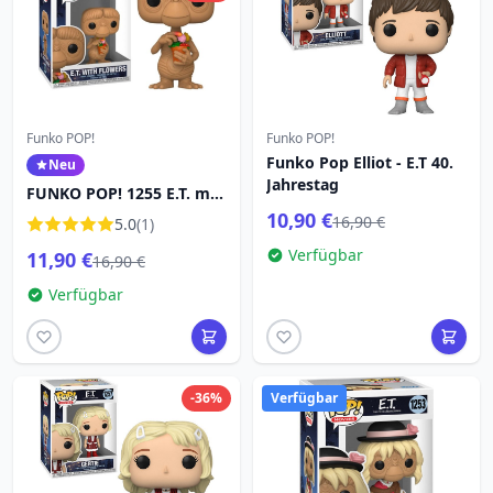
Funko POP!
Funko POP!
Funko Pop Elliot - E.T 40.
Neu
Jahrestag
FUNKO POP! 1255 E.T. mit
Blumen - E.T.
10,90 €
16,90 €
5.0
(1)
Verfügbar
11,90 €
16,90 €
Verfügbar
-36%
Verfügbar