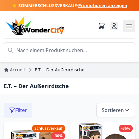
☀️ SOMMERSCHLUSSVERKAUF
·
Promotionen anzeigen
Accueil
E.T. – Der Außerirdische
E.T. – Der Außerirdische
Filter
Sortieren
Schlussverkauf
-36%
-30%