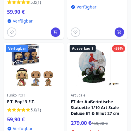
5.0
(1)
Verfügbar
59,90 €
Verfügbar
Verfügbar
Ausverkauft
-39%
Funko POP!
Art Scale
E.T. Pop! 3 E.T.
ET der Außerirdische
Statuette 1/10 Art Scale
5.0
(1)
Deluxe ET & Elliot 27 cm
59,90 €
279,00 €
459,00 €
Verfügbar