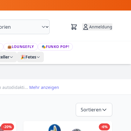
Anmeldung
👜
LOUNGEFLY
🎭
FUNKO POP!
eller
🎉
Fetes
n autodidakti...
Mehr anzeigen
Sortieren
-20%
-6%