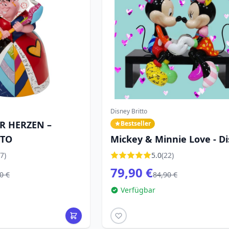
Disney Britto
R HERZEN –
Bestseller
TTO
Mickey & Minnie Love - D
Britto
7)
5.0
(22)
79,90 €
0 €
84,90 €
Verfügbar