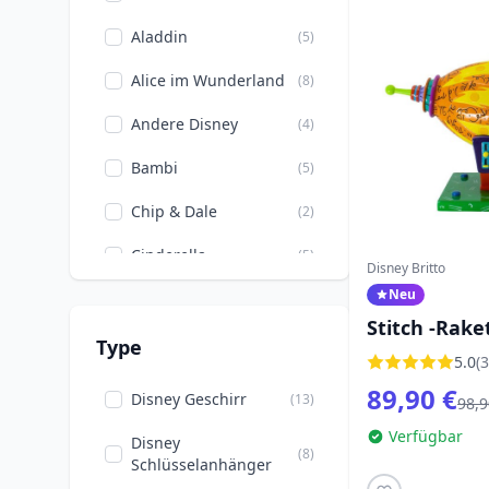
Aladdin
(5)
Alice im Wunderland
(8)
Andere Disney
(4)
Bambi
(5)
Chip & Dale
(2)
Cinderella
(5)
Disney Britto
Neu
Der König der Löwen
(6)
Stitch -Rake
Die Aristocats
(3)
Type
5.0
(3
Die Prinzessin und der
89,90 €
(3)
Disney Geschirr
(13)
98,9
Frosch
Verfügbar
Disney
Die Schöne und das
(8)
(8)
Schlüsselanhänger
Biest