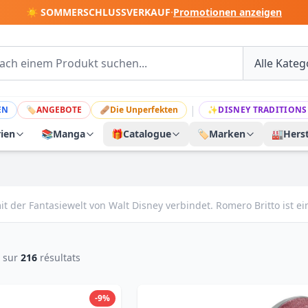
☀️ SOMMERSCHLUSSVERKAUF
·
Promotionen anzeigen
|
EN
🏷
ANGEBOTE
🩹
Die Unperfekten
✨
DISNEY TRADITIONS
rien
📚
Manga
🎁
Catalogue
🏷️
Marken
🏭
Herst
it der Fantasiewelt von Walt Disney verbindet. Romero Britto ist ei
sur
216
résultats
-9%