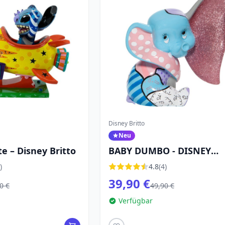
Disney Britto
Neu
te – Disney Britto
BABY DUMBO - DISNEY
BRITTO
)
4.8
(4)
39,90 €
0 €
49,90 €
Verfügbar