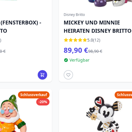
Disney Britto
(FENSTERBOX) -
MICKEY UND MINNIE
TTO
HEIRATEN DISNEY BRITTO
)
5.0
(12)
89,90 €
0 €
98,90 €
Verfügbar
Schlussverkauf
Schluss
-20%