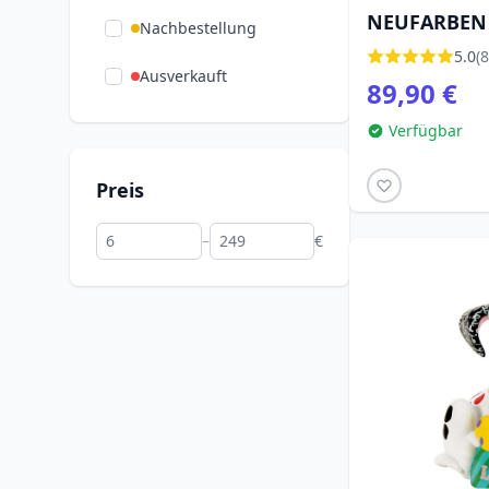
Weihnachten
(1)
NEUFARBEN 
Nachbestellung
Weihnachtsschmuck
(1)
5.0
(8
Ausverkauft
89,90 €
Winnie Puuh
(20)
Verfügbar
Preis
–
€