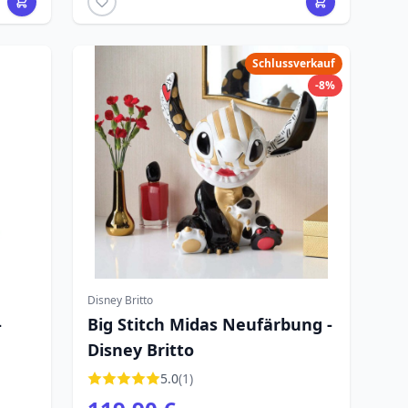
Schlussverkauf
-8%
Disney Britto
-
Big Stitch Midas Neufärbung -
Disney Britto
5.0
(1)