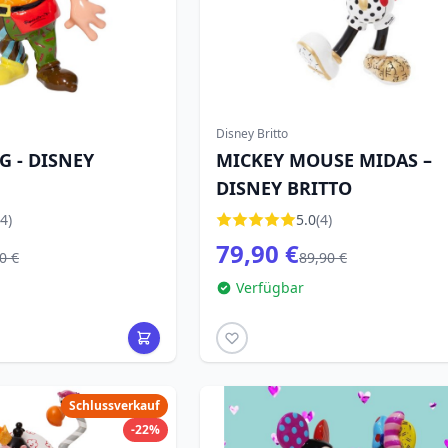
Disney Britto
G - DISNEY
MICKEY MOUSE MIDAS –
DISNEY BRITTO
4)
5.0
(4)
79,90 €
0 €
89,90 €
Verfügbar
Schlussverkauf
-22%