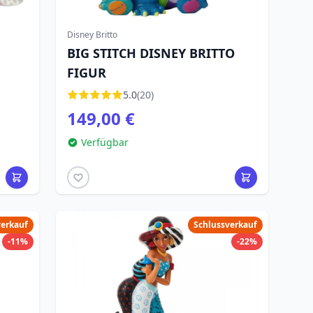
Disney Britto
BIG STITCH DISNEY BRITTO
FIGUR
5.0
(20)
149,00 €
Verfügbar
verkauf
Schlussverkauf
-11%
-22%