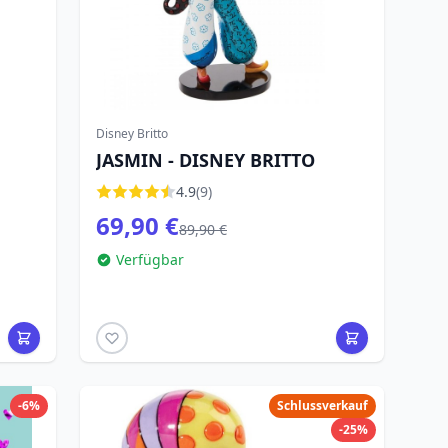
Disney Britto
JASMIN - DISNEY BRITTO
4.9
(9)
69,90 €
89,90 €
Verfügbar
-6%
Schlussverkauf
-25%