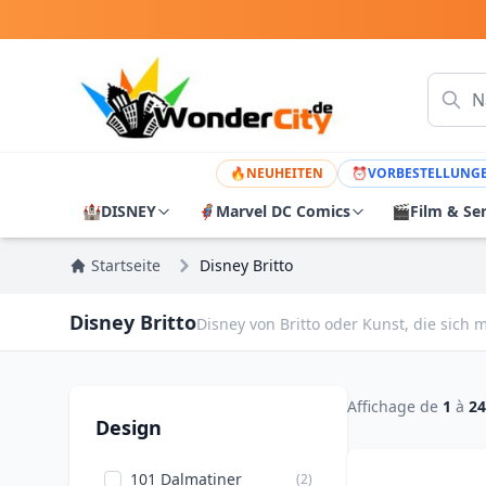
🔥
NEUHEITEN
⏰
VORBESTELLUNG
🏰
DISNEY
🦸
Marvel DC Comics
🎬
Film & Se
Startseite
Disney Britto
Disney Britto
Disney von Britto oder Kunst, die sich m
Affichage de
1
à
24
Design
101 Dalmatiner
(2)