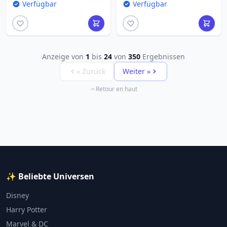
Verfügbar
Verfügbar
Anzeige von
1
bis
24
von
350
Ergebnissen
« Zurück
Weiter »
Retour en haut
✨ Beliebte Universen
Disney
Harry Potter
Marvel & DC