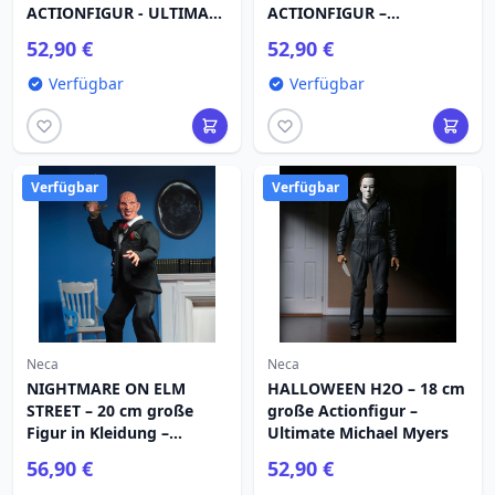
ACTIONFIGUR - ULTIMATE
ACTIONFIGUR –
FREDDY
ULTIMATIVE GRETA
52,90 €
52,90 €
Verfügbar
Verfügbar
Verfügbar
Verfügbar
Neca
Neca
NIGHTMARE ON ELM
HALLOWEEN H2O – 18 cm
STREET – 20 cm große
große Actionfigur –
Figur in Kleidung –
Ultimate Michael Myers
Tuxedo Freddy
56,90 €
52,90 €