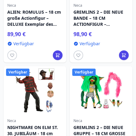
Neca
Neca
ALIEN: ROMULUS – 18 cm
GREMLINS 2 – DIE NEUE
große Actionfigur –
BANDE – 18 CM
DELUXE Exemplar des
ACTIONFIGUR –
hängenden Labor-
DEMOLITION GREMLIN
89,90 €
98,90 €
Xenomorphs XX121
2ER-PACK
Verfügbar
Verfügbar
Verfügbar
Verfügbar
Neca
Neca
NIGHTMARE ON ELM ST.
GREMLINS 2 – DIE NEUE
30. JUBILÄUM - 18 cm
GRUPPE – 18 CM GROSSE