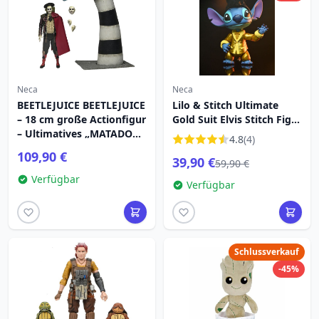
Neca
Neca
BEETLEJUICE BEETLEJUICE
Lilo & Stitch Ultimate
– 18 cm große Actionfigur
Gold Suit Elvis Stitch Figur
– Ultimatives „MATADOR“-
18 cm
4.8
(4)
BEETLEJUICE- UND
109,90 €
39,90 €
SANDWORM-2er-Pack
59,90 €
Verfügbar
Verfügbar
Schlussverkauf
-45%