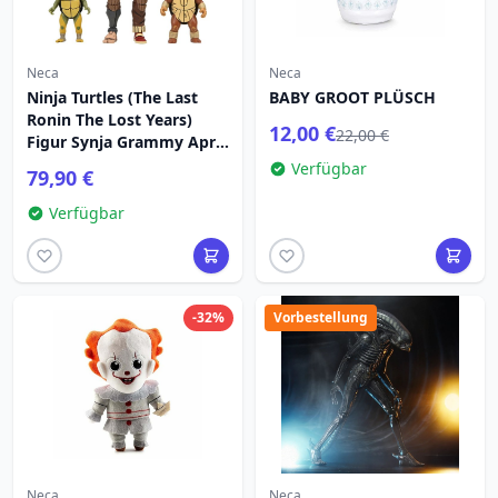
Neca
Neca
Ninja Turtles (The Last
BABY GROOT PLÜSCH
Ronin The Lost Years)
12,00 €
22,00 €
Figur Synja Grammy April
mit Baby Yi & Moja 18 cm
Verfügbar
79,90 €
Verfügbar
-32%
Vorbestellung
Neca
Neca