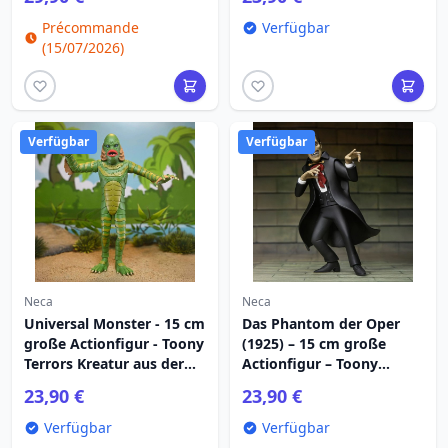
Précommande
Verfügbar
(15/07/2026)
Verfügbar
Verfügbar
Neca
Neca
Universal Monster - 15 cm
Das Phantom der Oper
große Actionfigur - Toony
(1925) – 15 cm große
Terrors Kreatur aus der
Actionfigur – Toony
schwarzen Lagune
Terrors – Das Phantom
23,90 €
23,90 €
der Oper
Verfügbar
Verfügbar