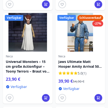
Verfügbar
Verfügbar
Schlussverkauf
-27%
Neca
Neca
Universal Monsters – 15
Jaws Ultimate Matt
cm große Actionfigur –
Hooper Amity Arrival 50.
Toony Terrors – Braut von
Jubiläum 18 cm Figur
5.0
(1)
Frankenstein
23,90 €
39,90 €
54,90 €
Verfügbar
Verfügbar