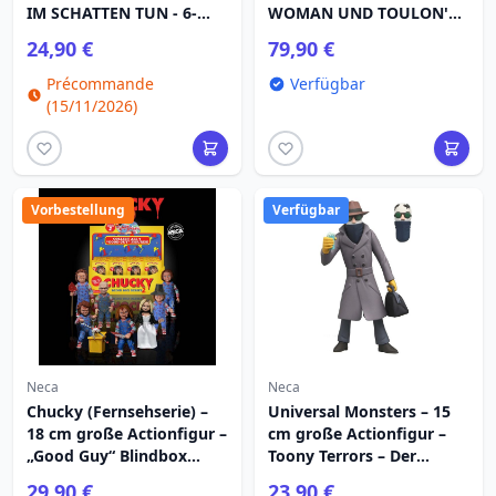
IM SCHATTEN TUN - 6-
WOMAN UND TOULON'S
ZOLL-ACTIONFIGUR –
PUPPET CASE 2 PK
24,90 €
79,90 €
TOONY TERRORS „NADJA“
Précommande
Verfügbar
(15/11/2026)
Vorbestellung
Verfügbar
Neca
Neca
Chucky (Fernsehserie) –
Universal Monsters – 15
18 cm große Actionfigur –
cm große Actionfigur –
„Good Guy“ Blindbox
Toony Terrors – Der
Serie 2
Unsichtbare
29,90 €
23,90 €