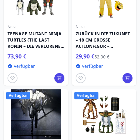
Neca
Neca
TEENAGE MUTANT NINJA
ZURÜCK IN DIE ZUKUNFT
TURTLES (THE LAST
– 18 CM GROSSE
RONIN – DIE VERLORENEN
ACTIONFIGUR –
JAHRE) – 18 CM GROSSE
ULTIMATIVE
73,90 €
29,90 €
52,90 €
ACTIONFIGUR – CASEY
GESCHICHTEN AUS DEM
MARIE MIT BABY ODYN &
WELTRAUM MARTY (FALL
Verfügbar
Verfügbar
UNO
6)
Verfügbar
Verfügbar