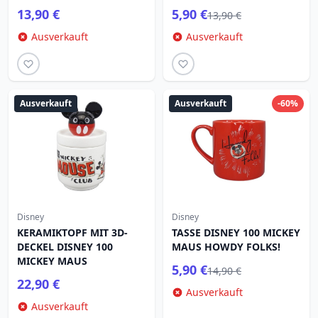
13,90 €
5,90 €
NIEMALS NACH DEM
13,90 €
EINBAND
Ausverkauft
Ausverkauft
Ausverkauft
Ausverkauft
-60%
Disney
Disney
KERAMIKTOPF MIT 3D-
TASSE DISNEY 100 MICKEY
DECKEL DISNEY 100
MAUS HOWDY FOLKS!
MICKEY MAUS
5,90 €
14,90 €
22,90 €
Ausverkauft
Ausverkauft