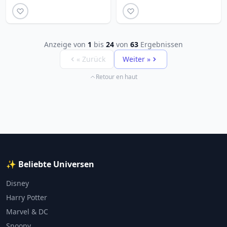
Anzeige von
1
bis
24
von
63
Ergebnissen
« Zurück
Weiter »
Retour en haut
✨ Beliebte Universen
Disney
Harry Potter
Marvel & DC
Snoopy