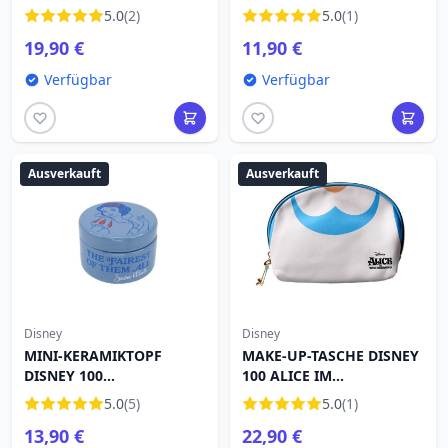
5.0
(2)
5.0
(1)
19,90 €
11,90 €
Verfügbar
Verfügbar
Ausverkauft
Ausverkauft
Disney
Disney
MINI-KERAMIKTOPF
MAKE-UP-TASCHE DISNEY
DISNEY 100
100 ALICE IM
SCHNEEWITTCHEN – DIE
WUNDERLAND ALICE-
5.0
(5)
5.0
(1)
SCHÖNSTE IM GANZEN
KLEID
13,90 €
22,90 €
REICH