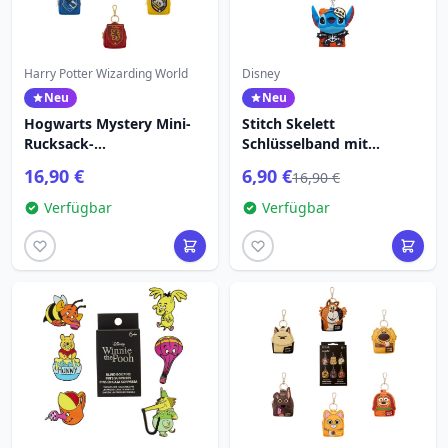
Harry Potter Wizarding World
Disney
Neu
Neu
Hogwarts Mystery Mini-
Stitch Skelett
Rucksack-
Schlüsselband mit
Schlüsselanhänger - Harry
Kartenhalter - Lilo &
16,90 €
6,90 €
16,90 €
Potter Loungefly
Stitch
Verfügbar
Verfügbar