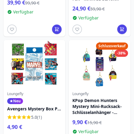
39,90 €
99,90 €
PANTHER
24,90 €
59,90 €
Verfügbar
Verfügbar
Schlussverkauf
-38%
Loungefly
Loungefly
KPop Demon Hunters
Neu
Mystery Mini-Rucksack-
Avengers Mystery Box Pin
Schlüsselanhänger -
– Marvel Loungefly
5.0
(1)
Loungefly Netflix
9,90 €
15,90 €
4,90 €
Verfügbar