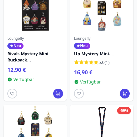
Loungefly
Loungefly
Neu
Neu
Rivals Mystery Mini
Up Mystery Mini-
Rucksack
Rucksack-
5.0
(1)
Schlüsselanhänger Charm
Schlüsselanhänger -
12,90 €
16,90 €
- Disney Pixar Loungefly
Disney-Pixar Loungefly
Verfügbar
Verfügbar
-59%