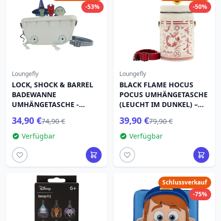
-53%
-50%
Loungefly
Loungefly
LOCK, SHOCK & BARREL
BLACK FLAME HOCUS
BADEWANNE
POCUS UMHÄNGETASCHE
UMHÄNGETASCHE -
(LEUCHT IM DUNKEL) –
DISNEY LOUNGEFLY
DISNEY LOUNGEFLY
34,90 €
39,90 €
74,90 €
79,90 €
Verfügbar
Verfügbar
Schlussverkauf
-75%