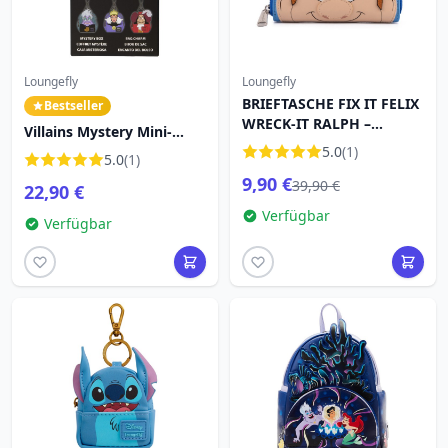
Loungefly
Loungefly
BRIEFTASCHE FIX IT FELIX
Bestseller
WRECK-IT RALPH –
Villains Mystery Mini-
DISNEY LOUNGEFLY
Rucksack-
5.0
(1)
5.0
(1)
Schlüsselanhänger -
9,90 €
39,90 €
22,90 €
Disney Loungefly
Verfügbar
Verfügbar