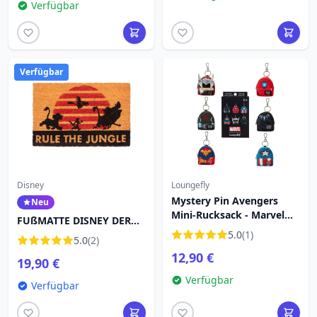
Verfügbar
Verfügbar
Disney
Loungefly
Mystery Pin Avengers
Neu
Mini-Rucksack - Marvel
FUßMATTE DISNEY DER
Loungefly
KÖNIG DER LÖWEN RULE
5.0
(1)
5.0
(2)
THE JUNGLE
12,90 €
19,90 €
Verfügbar
Verfügbar