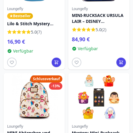
Loungefly
Loungefly
MINI-RUCKSACK URSULA
Bestseller
LAIR – DISNEY
Lilo & Stitch Mystery
LOUNGEFLY
Mini-Rucksack-
5.0
(2)
5.0
(7)
Schlüsselanhänger -
84,90 €
16,90 €
Disney Loungefly
Verfügbar
Verfügbar
Schlussverkauf
-13%
Loungefly
Loungefly
MINI Ahörnchen und
Mystery-Mini-Rucksack-