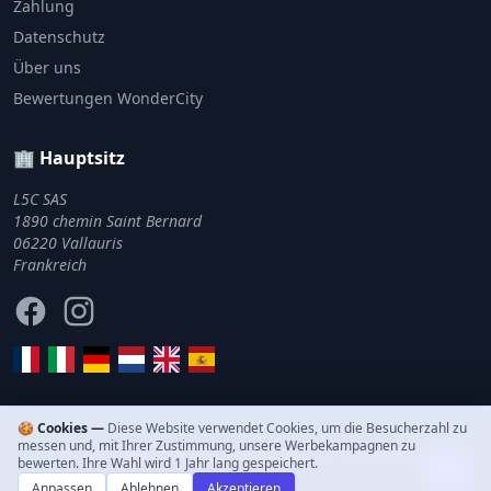
Zahlung
Datenschutz
Über uns
Bewertungen WonderCity
🏢 Hauptsitz
L5C SAS
1890 chemin Saint Bernard
06220 Vallauris
Frankreich
Facebook
Instagram
🍪 Cookies —
Diese Website verwendet Cookies, um die Besucherzahl zu
messen und, mit Ihrer Zustimmung, unsere Werbekampagnen zu
© 2011–2026 WonderCity. Alle Rechte vorbehalten.
bewerten. Ihre Wahl wird 1 Jahr lang gespeichert.
Anpassen
Ablehnen
Akzeptieren