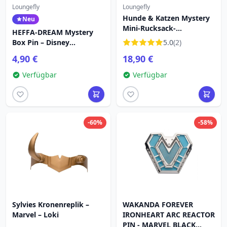
Loungefly
Loungefly
Hunde & Katzen Mystery
Neu
Mini-Rucksack-
HEFFA-DREAM Mystery
Schlüsselanhänger -
Box Pin – Disney
5.0
(2)
Disney-Pixar Loungefly
Loungefly Winnie Puuh
4,90 €
18,90 €
Verfügbar
Verfügbar
-60%
-58%
Sylvies Kronenreplik –
WAKANDA FOREVER
Marvel – Loki
IRONHEART ARC REACTOR
PIN - MARVEL BLACK