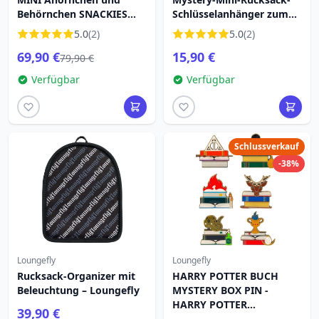
Behörnchen SNACKIES
Schlüsselanhänger zum
RUCKSACK – DISNEY
75. Jahrestag von
5.0
(2)
5.0
(2)
LOUNGEFLY
Aschenputtel – Disney
69,90 €
15,90 €
Loungefly
79,90 €
Verfügbar
Verfügbar
Schlussverkauf
-38%
Loungefly
Loungefly
Rucksack-Organizer mit
HARRY POTTER BUCH
Beleuchtung – Loungefly
MYSTERY BOX PIN -
HARRY POTTER
39,90 €
LOUNGEFLY