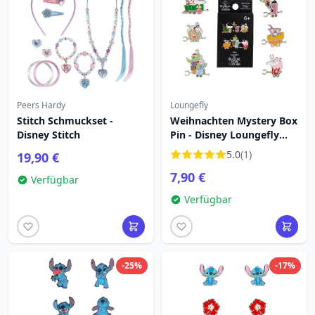
Peers Hardy
Loungefly
Stitch Schmuckset -
Weihnachten Mystery Box
Disney Stitch
Pin - Disney Loungefly
The Nightmare Before
5.0
(1)
19,90 €
Christmas
7,90 €
Verfügbar
Verfügbar
-25%
-17%