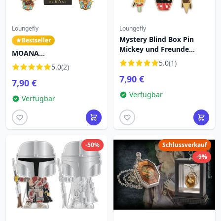
Loungefly
Loungefly
Mystery Blind Box Pin
Bestseller
Mickey und Freunde
MOANA
Snacks - DISNEY
-Überraschungsbox-
5.0
(1)
5.0
(2)
LOUNGEFLY
Anstecker - DISNEY
7,90 €
7,90 €
LOUNGEFLY
Verfügbar
Verfügbar
-50%
Schlussverkauf
-9%