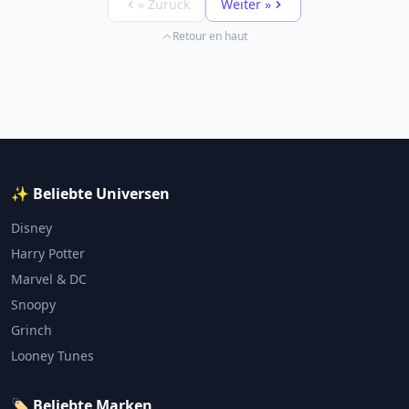
« Zurück
Weiter »
Retour en haut
✨ Beliebte Universen
Disney
Harry Potter
Marvel & DC
Snoopy
Grinch
Looney Tunes
🏷️ Beliebte Marken