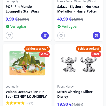
Loungefly
Harry Potter Wizarding World
POP! Pin Mando -
Salazar Slytherin Horkrux
Loungefly Star Wars
Medaillon - Harry Potter
9,90 €
49,90 €
19,90 €
54,90 €
Verfügbar
Verfügbar
Schlussverkauf
Schlussverkauf
-20%
-20%
Loungefly
Peers Hardy
Vaiana Ozeanwellen Pin-
Stitch Ohrringe Silber -
Set - DISNEY LOUNGEFLY
Disney
5.0
(2)
19,90 €
24,90 €