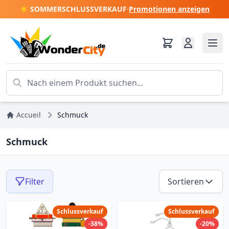
☀️ SOMMERSCHLUSSVERKAUF
·
Promotionen anzeigen
Accueil
Schmuck
Schmuck
Filter
Sortieren
Schlussverkauf
Schlussverkauf
-38%
-20%