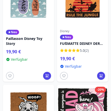
Disney
Neu
Neu
Paillasson Disney Toy
Story
FUßMATTE DISNEY DER
KÖNIG DER LÖWEN RULE
5.0
(2)
19,90 €
THE JUNGLE
19,90 €
Verfügbar
Verfügbar
-20%