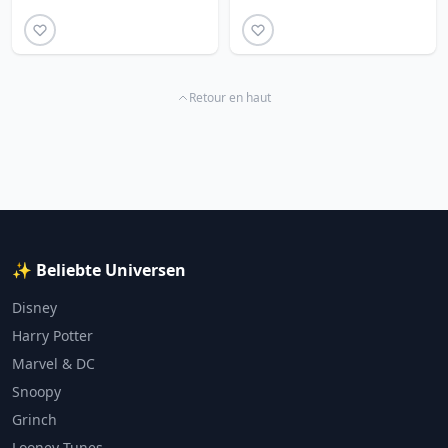
Retour en haut
✨ Beliebte Universen
Disney
Harry Potter
Marvel & DC
Snoopy
Grinch
Looney Tunes