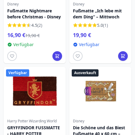
Disney
Disney
Fußmatte Nightmare
Fußmatte „Ich lebe mit
before Christmas - Disney
dem Ding“ – Mittwoch
4.5
(2)
5.0
(1)
16,90 €
19,90 €
19,90 €
Verfügbar
Verfügbar
Verfügbar
Ausverkauft
Harry Potter Wizarding World
Disney
GRYFFINDOR FUSSMATTE
Die Schöne und das Biest
- HARRY POTTER
Fußmatte 40 x 60 cm –