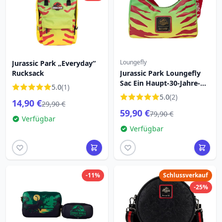
Loungefly
Jurassic Park „Everyday“
Rucksack
Jurassic Park Loungefly
Sac Ein Haupt-30-Jahre-
5.0
(1)
Jubiläum Das Leben
5.0
(2)
14,90 €
findet einen Weg
29,90 €
59,90 €
79,90 €
Verfügbar
Verfügbar
-11%
Schlussverkauf
-25%