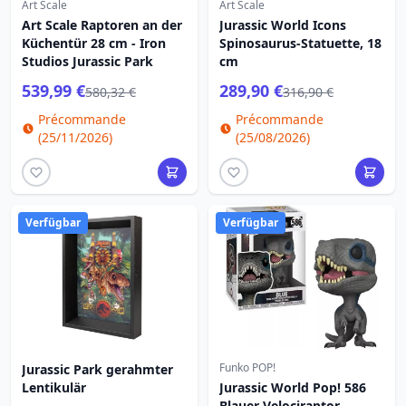
Art Scale
Art Scale
Art Scale Raptoren an der
Jurassic World Icons
Küchentür 28 cm - Iron
Spinosaurus-Statuette, 18
Studios Jurassic Park
cm
539,99 €
289,90 €
580,32 €
316,90 €
Précommande
Précommande
(25/11/2026)
(25/08/2026)
Verfügbar
Verfügbar
Funko POP!
Jurassic Park gerahmter
Lentikulär
Jurassic World Pop! 586
Blauer Velociraptor