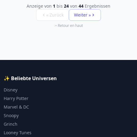
Anzeige von
1
bis
24
von
44
Ergebnissen
« Zurück
Weiter »
Retour en haut
✨ Beliebte Universen
Disney
Harry Potter
Marvel & DC
Snoopy
Grinch
Looney Tunes