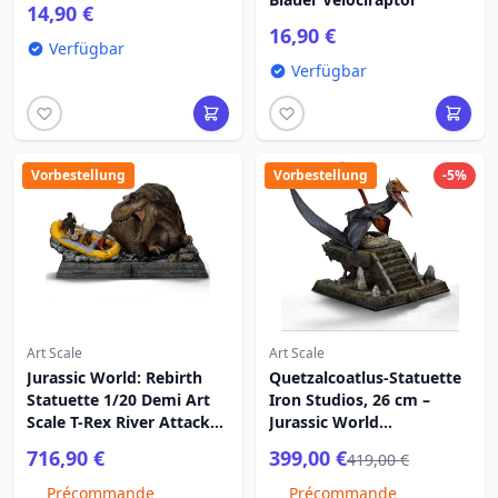
14,90 €
16,90 €
Verfügbar
Verfügbar
Vorbestellung
Vorbestellung
-5%
Art Scale
Art Scale
Jurassic World: Rebirth
Quetzalcoatlus-Statuette
Statuette 1/20 Demi Art
Iron Studios, 26 cm –
Scale T-Rex River Attack
Jurassic World
22 cm
Renaissance
716,90 €
399,00 €
419,00 €
Précommande
Précommande