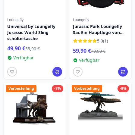
Loungefly
Loungefly
Universal by Loungefly
Jurassic Park Loungefly
Jurassic World Sling
Sac Ein Hauptlogo von
schultertasche
Jurassic Park
5.0
(1)
49,90 €
55,90 €
59,90 €
79,90 €
Verfügbar
Verfügbar
Vorbestellung
-7%
Vorbestellung
-9%